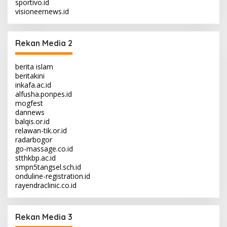
sportivo.id
visioneernews.id
Rekan Media 2
berita islam
beritakini
inkafa.ac.id
alfusha.ponpes.id
mogfest
dannews
balqis.or.id
relawan-tik.or.id
radarbogor
go-massage.co.id
stthkbp.ac.id
smpn5tangsel.sch.id
onduline-registration.id
rayendraclinic.co.id
Rekan Media 3