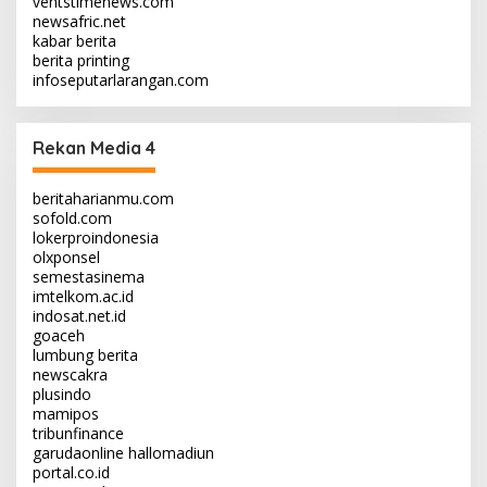
ventstimenews.com
newsafric.net
kabar berita
berita printing
infoseputarlarangan.com
Rekan Media 4
beritaharianmu.com
sofold.com
lokerproindonesia
olxponsel
semestasinema
imtelkom.ac.id
indosat.net.id
goaceh
lumbung berita
newscakra
plusindo
mamipos
tribunfinance
garudaonline
hallomadiun
portal.co.id