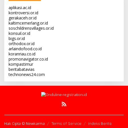
aplikasi.ac.id
kontroversi.or.id
gerakaceh.or.id
kaltimcemerlang.or.id
soschildrensvillages.or.id
konsuil.or.id
bigs.or.id
orthodox.or.id
arlaindofood.co.id
koranriau.co.id
promonavigator.co.id
kompastimur
beritabatavias
technonews24.com
Hak Cipta © Newkarma
Terms of Service
Indeks Berita