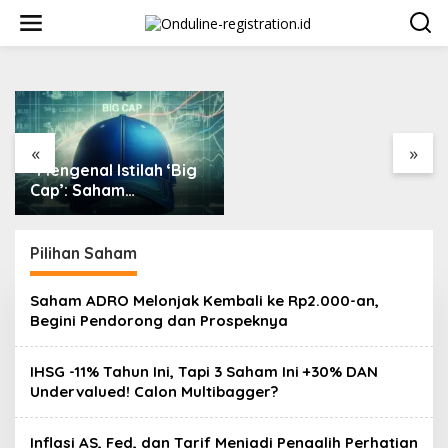
Lewati
ke
konten
"Perdagangan Trump
Membuat Investor
Panik, Apa Langkah
Berikutnya?"
«
»
"Mengenal Istilah ‘Big
Cap’: Saham
Berkapitalisasi Besar
dalam Dunia Investasi"
Pilihan Saham
Saham ADRO Melonjak Kembali ke Rp2.000-an,
Begini Pendorong dan Prospeknya
IHSG -11% Tahun Ini, Tapi 3 Saham Ini +30% DAN
Undervalued! Calon Multibagger?
Inflasi AS, Fed, dan Tarif Menjadi Pengalih Perhatian