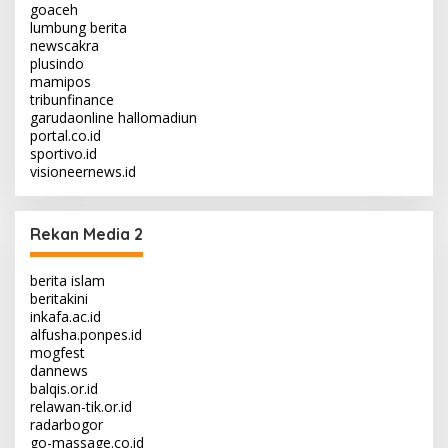
goaceh
lumbung berita
newscakra
plusindo
mamipos
tribunfinance
garudaonline
hallomadiun
portal.co.id
sportivo.id
visioneernews.id
Rekan Media 2
berita islam
beritakini
inkafa.ac.id
alfusha.ponpes.id
mogfest
dannews
balqis.or.id
relawan-tik.or.id
radarbogor
go-massage.co.id