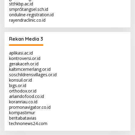
stthkbp.ac.id
smpn5tangsel.sch.id
onduline-registration.id
rayendraclinic.co.id
Rekan Media 3
aplikasi.ac.id
kontroversi.or.id
gerakaceh.or.id
kaltimcemerlang.or.id
soschildrensvillages.or.id
konsuil.or.id
bigs.or.id
orthodox.or.id
arlaindofood.co.id
koranriau.co.id
promonavigator.co.id
kompastimur
beritabatavias
technonews24.com