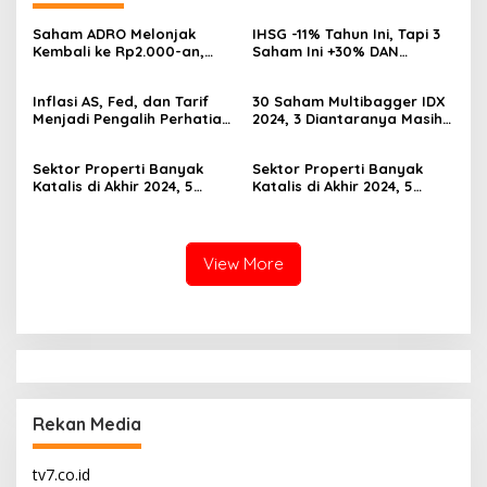
Saham ADRO Melonjak
IHSG -11% Tahun Ini, Tapi 3
Kembali ke Rp2.000-an,
Saham Ini +30% DAN
Begini Pendorong dan
Undervalued! Calon
Prospeknya
Multibagger?
Inflasi AS, Fed, dan Tarif
30 Saham Multibagger IDX
Menjadi Pengalih Perhatian
2024, 3 Diantaranya Masih
Dari Musim Laporan
UNDERVALUED
Keuangan
Sektor Properti Banyak
Sektor Properti Banyak
Katalis di Akhir 2024, 5
Katalis di Akhir 2024, 5
Emiten Ini Paling
Emiten Ini Paling
Undervalued
Undervalued
View More
Rekan Media
tv7.co.id