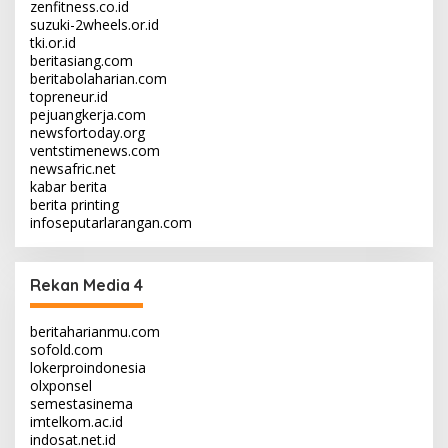
zenfitness.co.id
suzuki-2wheels.or.id
tki.or.id
beritasiang.com
beritabolaharian.com
topreneur.id
pejuangkerja.com
newsfortoday.org
ventstimenews.com
newsafric.net
kabar berita
berita printing
infoseputarlarangan.com
Rekan Media 4
beritaharianmu.com
sofold.com
lokerproindonesia
olxponsel
semestasinema
imtelkom.ac.id
indosat.net.id