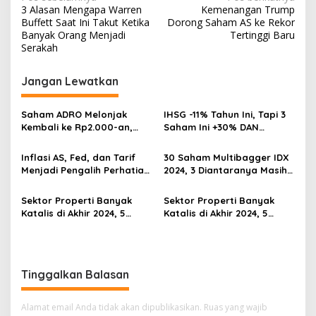
3 Alasan Mengapa Warren
Kemenangan Trump
pos
Buffett Saat Ini Takut Ketika
Dorong Saham AS ke Rekor
Banyak Orang Menjadi
Tertinggi Baru
Serakah
Jangan Lewatkan
Saham ADRO Melonjak
IHSG -11% Tahun Ini, Tapi 3
Kembali ke Rp2.000-an,
Saham Ini +30% DAN
Begini Pendorong dan
Undervalued! Calon
Prospeknya
Multibagger?
Inflasi AS, Fed, dan Tarif
30 Saham Multibagger IDX
Menjadi Pengalih Perhatian
2024, 3 Diantaranya Masih
Dari Musim Laporan
UNDERVALUED
Keuangan
Sektor Properti Banyak
Sektor Properti Banyak
Katalis di Akhir 2024, 5
Katalis di Akhir 2024, 5
Emiten Ini Paling
Emiten Ini Paling
Undervalued
Undervalued
Tinggalkan Balasan
Alamat email Anda tidak akan dipublikasikan.
Ruas yang wajib