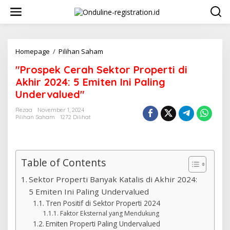
Lewati
ke
konten
"Prospek
Homepage
/
Pilihan Saham
Cerah
"Prospek Cerah Sektor Properti di
Sektor
Properti
Akhir 2024: 5 Emiten Ini Paling
di
Undervalued"
Akhir
2024:
Rezaa
November 1, 2024
5
Pilihan Saham
1272 Dilihat
Emiten
Ini
Paling
Undervalued"
Table of Contents
Sektor Properti Banyak Katalis di Akhir 2024:
5 Emiten Ini Paling Undervalued
Tren Positif di Sektor Properti 2024
Faktor Eksternal yang Mendukung
Emiten Properti Paling Undervalued