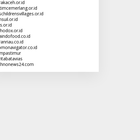
rakaceh.or.id
ltimcemerlang.or.id
childrensvillages.or.id
suil.or.id
s.or.id
thodox.or.id
laindofood.co.id
anriau.co.id
omonavigator.co.id
mpastimur
ritabatavias
chnonews24.com