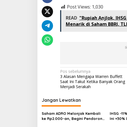
Post Views:
1,030
READ
"Rupiah Anjlok, IHS
Menarik di Saham BBRI, TL
I
Navigasi
Pos sebelumnya
3 Alasan Mengapa Warren Buffett
pos
Saat Ini Takut Ketika Banyak Orang
Menjadi Serakah
Jangan Lewatkan
Saham ADRO Melonjak Kembali
IHSG -11%
ke Rp2.000-an, Begini Pendorong
Ini +30%
dan Prospeknya
Multibag