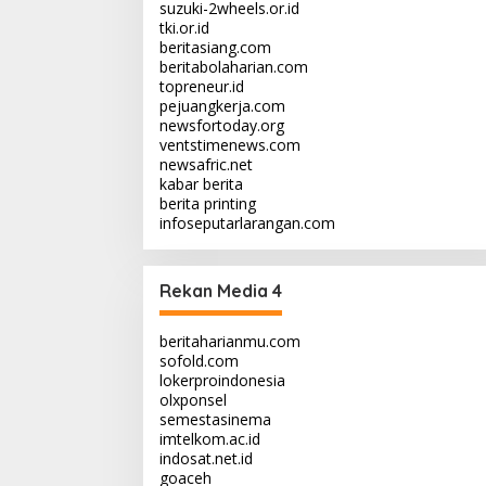
suzuki-2wheels.or.id
tki.or.id
beritasiang.com
beritabolaharian.com
topreneur.id
pejuangkerja.com
newsfortoday.org
ventstimenews.com
newsafric.net
kabar berita
berita printing
infoseputarlarangan.com
Rekan Media 4
beritaharianmu.com
sofold.com
lokerproindonesia
olxponsel
semestasinema
imtelkom.ac.id
indosat.net.id
goaceh