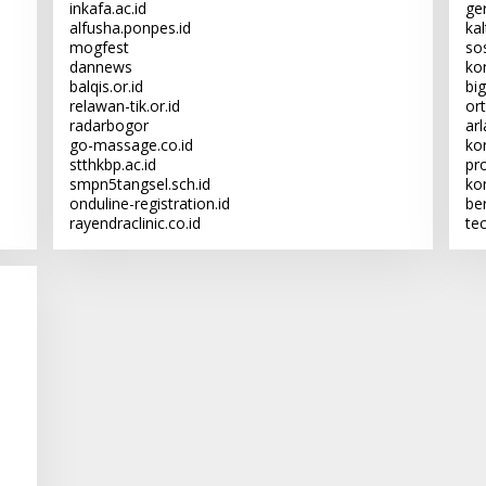
inkafa.ac.id
ge
alfusha.ponpes.id
ka
mogfest
sos
dannews
kon
balqis.or.id
big
relawan-tik.or.id
or
radarbogor
ar
go-massage.co.id
kor
stthkbp.ac.id
pr
smpn5tangsel.sch.id
ko
onduline-registration.id
be
rayendraclinic.co.id
te