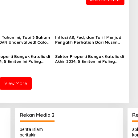
 Tahun Ini, Tapi 3 Saham
Inflasi AS, Fed, dan Tarif Menjadi
 DAN Undervalued! Calon
Pengalih Perhatian Dari Musim
ger?
Laporan Keuangan
operti Banyak Katalis di
Sektor Properti Banyak Katalis di
4, 5 Emiten Ini Paling
Akhir 2024, 5 Emiten Ini Paling
lued
Undervalued
View More
Rekan Media 2
Re
berita islam
apl
beritakini
kon