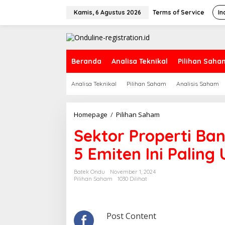
Lewati
ke
Kamis, 6 Agustus 2026
Terms of Service
In
konten
Beranda
Analisa Teknikal
Pilihan Saha
Analisa Teknikal
Pilihan Saham
Analisis Saham
Sektor
Homepage
/
Pilihan Saham
Properti
Sektor Properti Ban
Banyak
Katalis
5 Emiten Ini Paling
di
Akhir
2024,
Batek Ondu
November 1, 2024
5
Pilihan Saham
1030 Dilihat
Emiten
Ini
Paling
Undervalued
Post Content