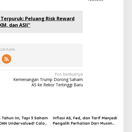
G Terpuruk: Peluang Risk Reward
KM, dan ASII"
kuti Kami
Pos berikutnya
Kemenangan Trump Dorong Saham
AS ke Rekor Tertinggi Baru
 Tahun Ini, Tapi 3 Saham
Inflasi AS, Fed, dan Tarif Menjadi
 DAN Undervalued! Calon
Pengalih Perhatian Dari Musim
ger?
Laporan Keuangan