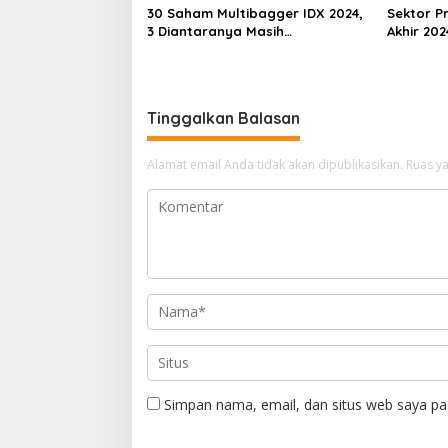
30 Saham Multibagger IDX 2024,
Sektor Pr
3 Diantaranya Masih
Akhir 202
UNDERVALUED
Underva
Tinggalkan Balasan
Alamat email Anda tidak akan dipublikasikan.
Ruas ya
Simpan nama, email, dan situs web saya pa