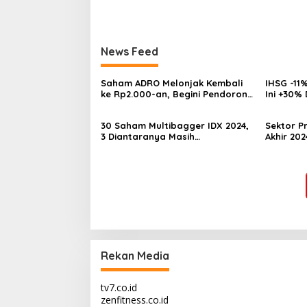
News Feed
Saham ADRO Melonjak Kembali
IHSG -11%
ke Rp2.000-an, Begini Pendorong
Ini +30%
dan Prospeknya
Multibag
30 Saham Multibagger IDX 2024,
Sektor Pr
3 Diantaranya Masih
Akhir 202
UNDERVALUED
Underva
Rekan Media
tv7.co.id
zenfitness.co.id