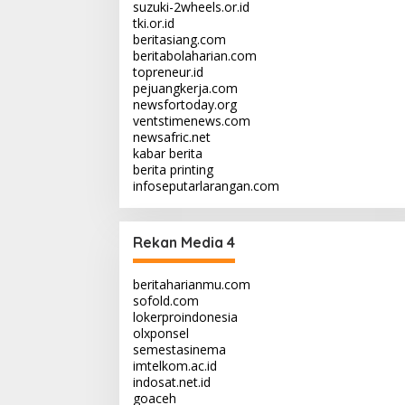
suzuki-2wheels.or.id
tki.or.id
beritasiang.com
beritabolaharian.com
topreneur.id
pejuangkerja.com
newsfortoday.org
ventstimenews.com
newsafric.net
kabar berita
berita printing
infoseputarlarangan.com
Rekan Media 4
beritaharianmu.com
sofold.com
lokerproindonesia
olxponsel
semestasinema
imtelkom.ac.id
indosat.net.id
goaceh