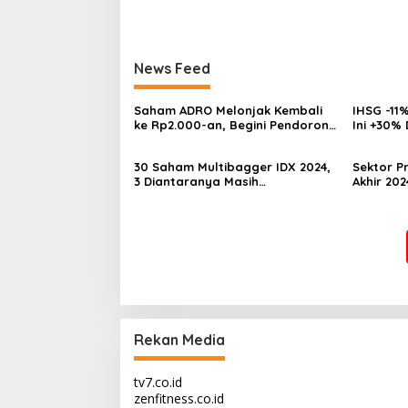
News Feed
Saham ADRO Melonjak Kembali
IHSG -11%
ke Rp2.000-an, Begini Pendorong
Ini +30%
dan Prospeknya
Multibag
30 Saham Multibagger IDX 2024,
Sektor Pr
3 Diantaranya Masih
Akhir 202
UNDERVALUED
Underva
Rekan Media
tv7.co.id
zenfitness.co.id