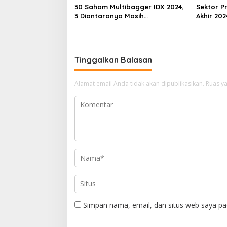
30 Saham Multibagger IDX 2024,
Sektor Pr
3 Diantaranya Masih
Akhir 202
UNDERVALUED
Underva
Tinggalkan Balasan
Alamat email Anda tidak akan dipublikasikan.
Ruas ya
Simpan nama, email, dan situs web saya pa