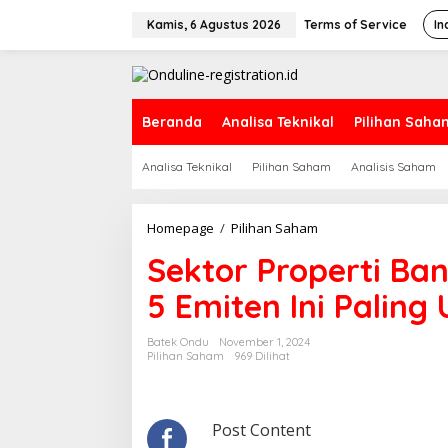
Lewati
ke
Kamis, 6 Agustus 2026
Terms of Service
In
konten
Beranda
Analisa Teknikal
Pilihan Saha
Analisa Teknikal
Pilihan Saham
Analisis Saham
Sektor
Homepage
/
Pilihan Saham
Properti
Sektor Properti Ban
Banyak
Katalis
5 Emiten Ini Paling
di
Akhir
2024,
Batek Ondu
November 1, 2024
5
Pilihan Saham
969 Dilihat
Emiten
Ini
Paling
Undervalued
Post Content