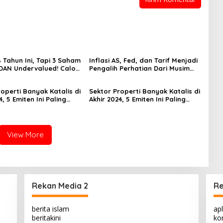
 Tahun Ini, Tapi 3 Saham
Inflasi AS, Fed, dan Tarif Menjadi
 DAN Undervalued! Calon
Pengalih Perhatian Dari Musim
ger?
Laporan Keuangan
operti Banyak Katalis di
Sektor Properti Banyak Katalis di
4, 5 Emiten Ini Paling
Akhir 2024, 5 Emiten Ini Paling
lued
Undervalued
View More
Rekan Media 2
Re
berita islam
apl
beritakini
kon