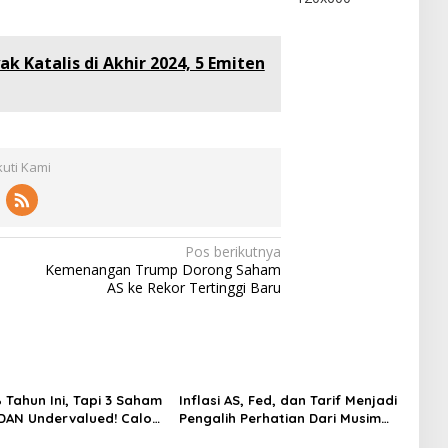
ak Katalis di Akhir 2024, 5 Emiten
kuti Kami
Pos berikutnya
Kemenangan Trump Dorong Saham
AS ke Rekor Tertinggi Baru
 Tahun Ini, Tapi 3 Saham
Inflasi AS, Fed, dan Tarif Menjadi
 DAN Undervalued! Calon
Pengalih Perhatian Dari Musim
ger?
Laporan Keuangan