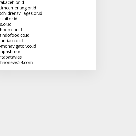
rakaceh.or.id
ltimcemerlang.or.id
childrensvillages.or.id
suil.or.id
s.or.id
thodox.or.id
laindofood.co.id
anriau.co.id
omonavigator.co.id
mpastimur
ritabatavias
chnonews24.com