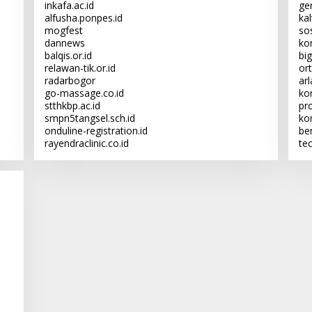
inkafa.ac.id
ge
alfusha.ponpes.id
ka
mogfest
sos
dannews
kon
balqis.or.id
big
relawan-tik.or.id
or
radarbogor
ar
go-massage.co.id
kor
stthkbp.ac.id
pr
smpn5tangsel.sch.id
ko
onduline-registration.id
be
rayendraclinic.co.id
te