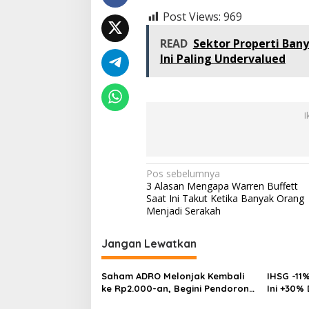
Post Views:
969
READ
Sektor Properti Bany
Ini Paling Undervalued
I
Navigasi
Pos sebelumnya
3 Alasan Mengapa Warren Buffett
pos
Saat Ini Takut Ketika Banyak Orang
Menjadi Serakah
Jangan Lewatkan
Saham ADRO Melonjak Kembali
IHSG -11%
ke Rp2.000-an, Begini Pendorong
Ini +30%
dan Prospeknya
Multibag