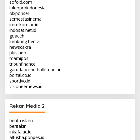
sofold.com
lokerproindonesia
olxponsel
semestasinema
imtelkom.ac.id
indosat.net.id
goaceh
lumbung berita
newscakra
plusindo
mamipos
tribunfinance
garudaonline
hallomadiun
portal.co.id
sportivo.id
visioneernews.id
Rekan Media 2
berita islam
beritakini
inkafa.ac.id
alfusha.ponpes.id