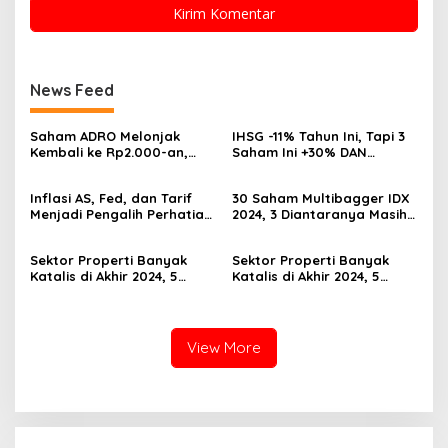
News Feed
Saham ADRO Melonjak
IHSG -11% Tahun Ini, Tapi 3
Kembali ke Rp2.000-an,
Saham Ini +30% DAN
Begini Pendorong dan
Undervalued! Calon
Prospeknya
Multibagger?
Inflasi AS, Fed, dan Tarif
30 Saham Multibagger IDX
Menjadi Pengalih Perhatian
2024, 3 Diantaranya Masih
Dari Musim Laporan
UNDERVALUED
Keuangan
Sektor Properti Banyak
Sektor Properti Banyak
Katalis di Akhir 2024, 5
Katalis di Akhir 2024, 5
Emiten Ini Paling
Emiten Ini Paling
Undervalued
Undervalued
View More