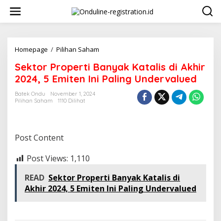
Lewati
ke
konten
Sektor
Homepage
/
Pilihan Saham
Properti
Sektor Properti Banyak Katalis di Akhir
Banyak
Katalis
2024, 5 Emiten Ini Paling Undervalued
di
Akhir
Batek Ondu
November 1, 2024
Pilihan Saham
1110 Dilihat
2024,
5
Emiten
Ini
Post Content
Paling
Undervalued
Post Views:
1,110
READ
Sektor Properti Banyak Katalis di
Akhir 2024, 5 Emiten Ini Paling Undervalued