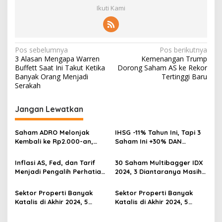
Ikuti Kami
Navigasi
Pos sebelumnya
Pos berikutnya
3 Alasan Mengapa Warren
Kemenangan Trump
pos
Buffett Saat Ini Takut Ketika
Dorong Saham AS ke Rekor
Banyak Orang Menjadi
Tertinggi Baru
Serakah
Jangan Lewatkan
Saham ADRO Melonjak
IHSG -11% Tahun Ini, Tapi 3
Kembali ke Rp2.000-an,
Saham Ini +30% DAN
Begini Pendorong dan
Undervalued! Calon
Prospeknya
Multibagger?
Inflasi AS, Fed, dan Tarif
30 Saham Multibagger IDX
Menjadi Pengalih Perhatian
2024, 3 Diantaranya Masih
Dari Musim Laporan
UNDERVALUED
Keuangan
Sektor Properti Banyak
Sektor Properti Banyak
Katalis di Akhir 2024, 5
Katalis di Akhir 2024, 5
Emiten Ini Paling
Emiten Ini Paling
Undervalued
Undervalued