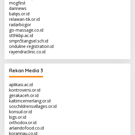
mogfest
dannews
balqis.or.id
relawan-tik.or.id
radarbogor
go-massage.co.id
stthkbp.ac.id
smpn5tangsel.sch.id
onduline-registration.id
rayendraclinic.co.id
Rekan Media 3
aplikasi.ac.id
kontroversi.or.id
gerakaceh.or.id
kaltimcemerlang.or.id
soschildrensvillages.or.id
konsuil.or.id
bigs.or.id
orthodox.or.id
arlaindofood.co.id
koranriau.co.id