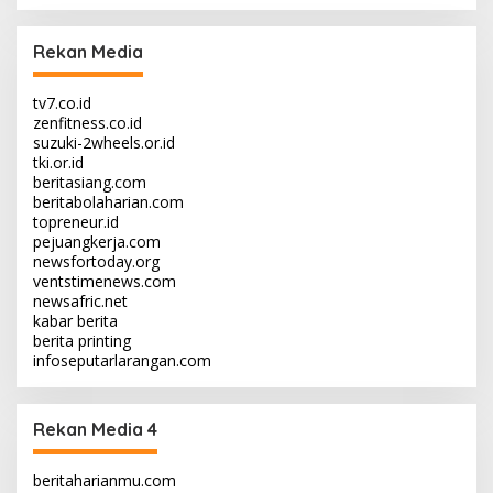
Rekan Media
tv7.co.id
zenfitness.co.id
suzuki-2wheels.or.id
tki.or.id
beritasiang.com
beritabolaharian.com
topreneur.id
pejuangkerja.com
newsfortoday.org
ventstimenews.com
newsafric.net
kabar berita
berita printing
infoseputarlarangan.com
Rekan Media 4
beritaharianmu.com