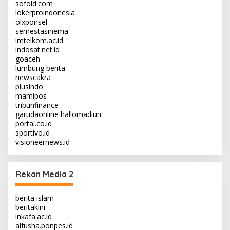
sofold.com
lokerproindonesia
olxponsel
semestasinema
imtelkom.ac.id
indosat.net.id
goaceh
lumbung berita
newscakra
plusindo
mamipos
tribunfinance
garudaonline
hallomadiun
portal.co.id
sportivo.id
visioneernews.id
Rekan Media 2
berita islam
beritakini
inkafa.ac.id
alfusha.ponpes.id