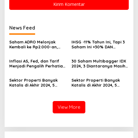
News Feed
Saham ADRO Melonjak
IHSG -11% Tahun Ini, Tapi 3
Kembali ke Rp2.000-an,
Saham Ini +30% DAN
Begini Pendorong dan
Undervalued! Calon
Prospeknya
Multibagger?
Inflasi AS, Fed, dan Tarif
30 Saham Multibagger IDX
Menjadi Pengalih Perhatian
2024, 3 Diantaranya Masih
Dari Musim Laporan
UNDERVALUED
Keuangan
Sektor Properti Banyak
Sektor Properti Banyak
Katalis di Akhir 2024, 5
Katalis di Akhir 2024, 5
Emiten Ini Paling
Emiten Ini Paling
Undervalued
Undervalued
View More