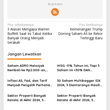
Ikuti Kami
Navigasi
Pos sebelumnya
Pos berikutnya
3 Alasan Mengapa Warren
Kemenangan Trump
pos
Buffett Saat Ini Takut Ketika
Dorong Saham AS ke Rekor
Banyak Orang Menjadi
Tertinggi Baru
Serakah
Jangan Lewatkan
Saham ADRO Melonjak
IHSG -11% Tahun Ini, Tapi 3
Kembali ke Rp2.000-an,
Saham Ini +30% DAN
Begini Pendorong dan
Undervalued! Calon
Prospeknya
Multibagger?
Inflasi AS, Fed, dan Tarif
30 Saham Multibagger IDX
Menjadi Pengalih Perhatian
2024, 3 Diantaranya Masih
Dari Musim Laporan
UNDERVALUED
Keuangan
Sektor Properti Banyak
Sektor Properti Banyak
Katalis di Akhir 2024, 5
Katalis di Akhir 2024, 5
Emiten Ini Paling
Emiten Ini Paling
Undervalued
Undervalued