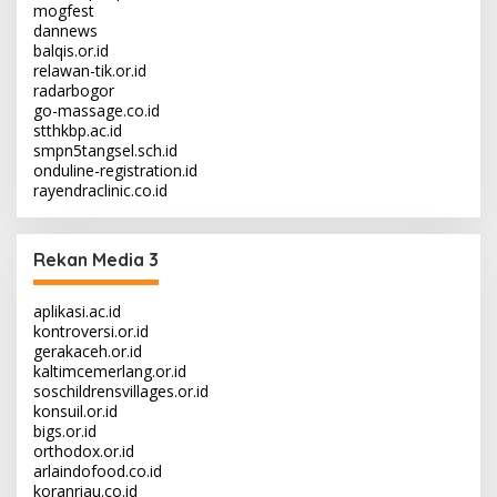
mogfest
dannews
balqis.or.id
relawan-tik.or.id
radarbogor
go-massage.co.id
stthkbp.ac.id
smpn5tangsel.sch.id
onduline-registration.id
rayendraclinic.co.id
Rekan Media 3
aplikasi.ac.id
kontroversi.or.id
gerakaceh.or.id
kaltimcemerlang.or.id
soschildrensvillages.or.id
konsuil.or.id
bigs.or.id
orthodox.or.id
arlaindofood.co.id
koranriau.co.id