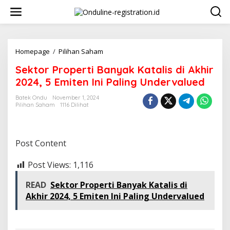
Lewati
ke
konten
Sektor
Homepage
/
Pilihan Saham
Properti
Sektor Properti Banyak Katalis di Akhir
Banyak
Katalis
2024, 5 Emiten Ini Paling Undervalued
di
Akhir
Batek Ondu
November 1, 2024
Pilihan Saham
1116 Dilihat
2024,
5
Emiten
Ini
Post Content
Paling
Undervalued
Post Views:
1,116
READ
Sektor Properti Banyak Katalis di
Akhir 2024, 5 Emiten Ini Paling Undervalued