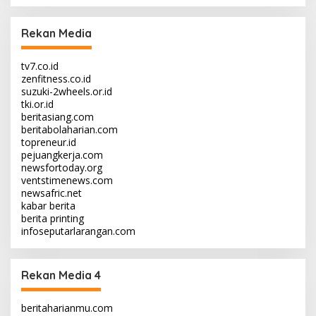
Rekan Media
tv7.co.id
zenfitness.co.id
suzuki-2wheels.or.id
tki.or.id
beritasiang.com
beritabolaharian.com
topreneur.id
pejuangkerja.com
newsfortoday.org
ventstimenews.com
newsafric.net
kabar berita
berita printing
infoseputarlarangan.com
Rekan Media 4
beritaharianmu.com