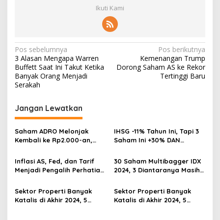
Ikuti Kami
Navigasi
Pos sebelumnya
Pos berikutnya
3 Alasan Mengapa Warren
Kemenangan Trump
pos
Buffett Saat Ini Takut Ketika
Dorong Saham AS ke Rekor
Banyak Orang Menjadi
Tertinggi Baru
Serakah
Jangan Lewatkan
Saham ADRO Melonjak
IHSG -11% Tahun Ini, Tapi 3
Kembali ke Rp2.000-an,
Saham Ini +30% DAN
Begini Pendorong dan
Undervalued! Calon
Prospeknya
Multibagger?
Inflasi AS, Fed, dan Tarif
30 Saham Multibagger IDX
Menjadi Pengalih Perhatian
2024, 3 Diantaranya Masih
Dari Musim Laporan
UNDERVALUED
Keuangan
Sektor Properti Banyak
Sektor Properti Banyak
Katalis di Akhir 2024, 5
Katalis di Akhir 2024, 5
Emiten Ini Paling
Emiten Ini Paling
Undervalued
Undervalued