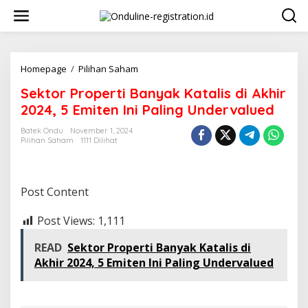
Lewati
ke
konten
Sektor
Homepage
/
Pilihan Saham
Properti
Sektor Properti Banyak Katalis di Akhir
Banyak
Katalis
2024, 5 Emiten Ini Paling Undervalued
di
Akhir
Batek Ondu
November 1, 2024
Pilihan Saham
1111 Dilihat
2024,
5
Emiten
Ini
Post Content
Paling
Undervalued
Post Views:
1,111
READ
Sektor Properti Banyak Katalis di
Akhir 2024, 5 Emiten Ini Paling Undervalued