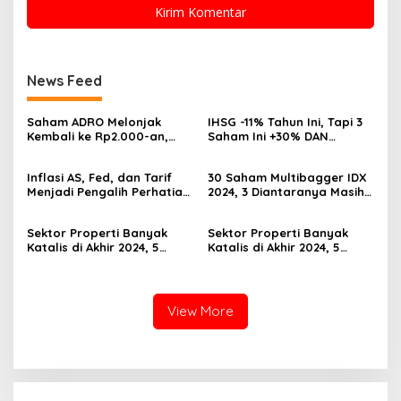
News Feed
Saham ADRO Melonjak
IHSG -11% Tahun Ini, Tapi 3
Kembali ke Rp2.000-an,
Saham Ini +30% DAN
Begini Pendorong dan
Undervalued! Calon
Prospeknya
Multibagger?
Inflasi AS, Fed, dan Tarif
30 Saham Multibagger IDX
Menjadi Pengalih Perhatian
2024, 3 Diantaranya Masih
Dari Musim Laporan
UNDERVALUED
Keuangan
Sektor Properti Banyak
Sektor Properti Banyak
Katalis di Akhir 2024, 5
Katalis di Akhir 2024, 5
Emiten Ini Paling
Emiten Ini Paling
Undervalued
Undervalued
View More