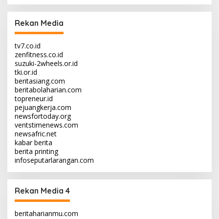
Rekan Media
tv7.co.id
zenfitness.co.id
suzuki-2wheels.or.id
tki.or.id
beritasiang.com
beritabolaharian.com
topreneur.id
pejuangkerja.com
newsfortoday.org
ventstimenews.com
newsafric.net
kabar berita
berita printing
infoseputarlarangan.com
Rekan Media 4
beritaharianmu.com