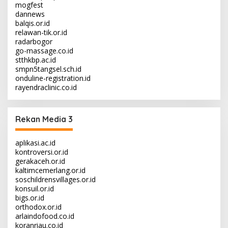
mogfest
dannews
balqis.or.id
relawan-tik.or.id
radarbogor
go-massage.co.id
stthkbp.ac.id
smpn5tangsel.sch.id
onduline-registration.id
rayendraclinic.co.id
Rekan Media 3
aplikasi.ac.id
kontroversi.or.id
gerakaceh.or.id
kaltimcemerlang.or.id
soschildrensvillages.or.id
konsuil.or.id
bigs.or.id
orthodox.or.id
arlaindofood.co.id
koranriau.co.id