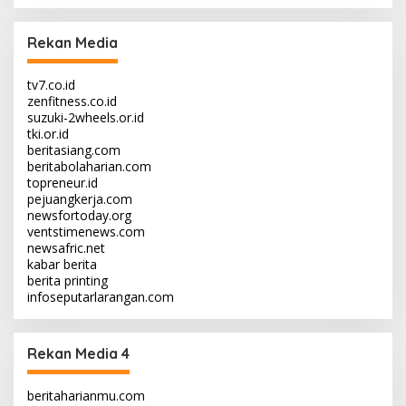
Rekan Media
tv7.co.id
zenfitness.co.id
suzuki-2wheels.or.id
tki.or.id
beritasiang.com
beritabolaharian.com
topreneur.id
pejuangkerja.com
newsfortoday.org
ventstimenews.com
newsafric.net
kabar berita
berita printing
infoseputarlarangan.com
Rekan Media 4
beritaharianmu.com