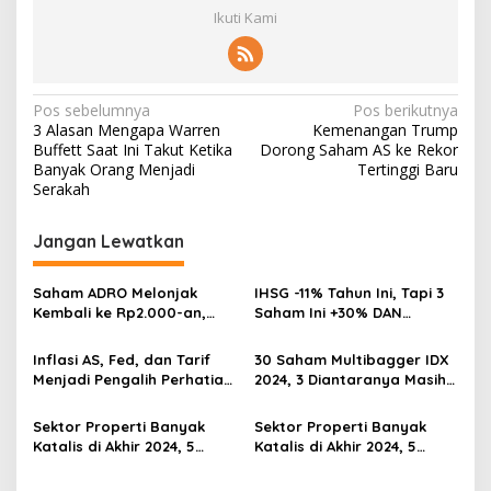
Ikuti Kami
Navigasi
Pos sebelumnya
Pos berikutnya
3 Alasan Mengapa Warren
Kemenangan Trump
pos
Buffett Saat Ini Takut Ketika
Dorong Saham AS ke Rekor
Banyak Orang Menjadi
Tertinggi Baru
Serakah
Jangan Lewatkan
Saham ADRO Melonjak
IHSG -11% Tahun Ini, Tapi 3
Kembali ke Rp2.000-an,
Saham Ini +30% DAN
Begini Pendorong dan
Undervalued! Calon
Prospeknya
Multibagger?
Inflasi AS, Fed, dan Tarif
30 Saham Multibagger IDX
Menjadi Pengalih Perhatian
2024, 3 Diantaranya Masih
Dari Musim Laporan
UNDERVALUED
Keuangan
Sektor Properti Banyak
Sektor Properti Banyak
Katalis di Akhir 2024, 5
Katalis di Akhir 2024, 5
Emiten Ini Paling
Emiten Ini Paling
Undervalued
Undervalued