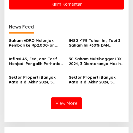
News Feed
Saham ADRO Melonjak
IHSG -11% Tahun Ini, Tapi 3
Kembali ke Rp2.000-an,
Saham Ini +30% DAN
Begini Pendorong dan
Undervalued! Calon
Prospeknya
Multibagger?
Inflasi AS, Fed, dan Tarif
30 Saham Multibagger IDX
Menjadi Pengalih Perhatian
2024, 3 Diantaranya Masih
Dari Musim Laporan
UNDERVALUED
Keuangan
Sektor Properti Banyak
Sektor Properti Banyak
Katalis di Akhir 2024, 5
Katalis di Akhir 2024, 5
Emiten Ini Paling
Emiten Ini Paling
Undervalued
Undervalued
View More