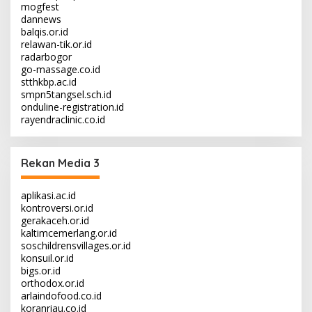
mogfest
dannews
balqis.or.id
relawan-tik.or.id
radarbogor
go-massage.co.id
stthkbp.ac.id
smpn5tangsel.sch.id
onduline-registration.id
rayendraclinic.co.id
Rekan Media 3
aplikasi.ac.id
kontroversi.or.id
gerakaceh.or.id
kaltimcemerlang.or.id
soschildrensvillages.or.id
konsuil.or.id
bigs.or.id
orthodox.or.id
arlaindofood.co.id
koranriau.co.id