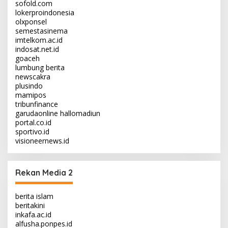
sofold.com
lokerproindonesia
olxponsel
semestasinema
imtelkom.ac.id
indosat.net.id
goaceh
lumbung berita
newscakra
plusindo
mamipos
tribunfinance
garudaonline
hallomadiun
portal.co.id
sportivo.id
visioneernews.id
Rekan Media 2
berita islam
beritakini
inkafa.ac.id
alfusha.ponpes.id