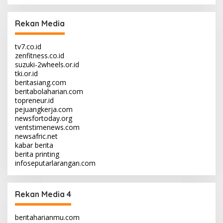
Rekan Media
tv7.co.id
zenfitness.co.id
suzuki-2wheels.or.id
tki.or.id
beritasiang.com
beritabolaharian.com
topreneur.id
pejuangkerja.com
newsfortoday.org
ventstimenews.com
newsafric.net
kabar berita
berita printing
infoseputarlarangan.com
Rekan Media 4
beritaharianmu.com