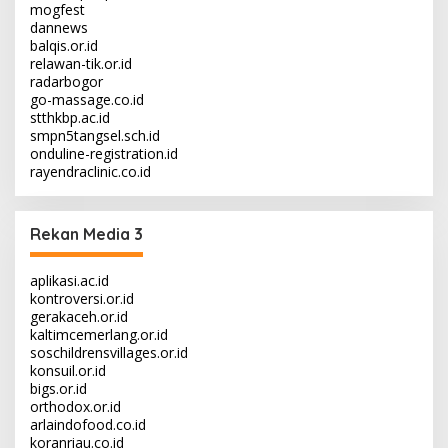
mogfest
dannews
balqis.or.id
relawan-tik.or.id
radarbogor
go-massage.co.id
stthkbp.ac.id
smpn5tangsel.sch.id
onduline-registration.id
rayendraclinic.co.id
Rekan Media 3
aplikasi.ac.id
kontroversi.or.id
gerakaceh.or.id
kaltimcemerlang.or.id
soschildrensvillages.or.id
konsuil.or.id
bigs.or.id
orthodox.or.id
arlaindofood.co.id
koranriau.co.id