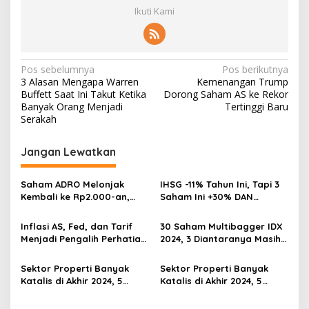
Ikuti Kami
Navigasi
Pos sebelumnya
Pos berikutnya
3 Alasan Mengapa Warren
Kemenangan Trump
pos
Buffett Saat Ini Takut Ketika
Dorong Saham AS ke Rekor
Banyak Orang Menjadi
Tertinggi Baru
Serakah
Jangan Lewatkan
Saham ADRO Melonjak
IHSG -11% Tahun Ini, Tapi 3
Kembali ke Rp2.000-an,
Saham Ini +30% DAN
Begini Pendorong dan
Undervalued! Calon
Prospeknya
Multibagger?
Inflasi AS, Fed, dan Tarif
30 Saham Multibagger IDX
Menjadi Pengalih Perhatian
2024, 3 Diantaranya Masih
Dari Musim Laporan
UNDERVALUED
Keuangan
Sektor Properti Banyak
Sektor Properti Banyak
Katalis di Akhir 2024, 5
Katalis di Akhir 2024, 5
Emiten Ini Paling
Emiten Ini Paling
Undervalued
Undervalued