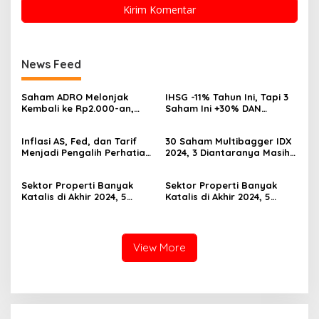
News Feed
Saham ADRO Melonjak
IHSG -11% Tahun Ini, Tapi 3
Kembali ke Rp2.000-an,
Saham Ini +30% DAN
Begini Pendorong dan
Undervalued! Calon
Prospeknya
Multibagger?
Inflasi AS, Fed, dan Tarif
30 Saham Multibagger IDX
Menjadi Pengalih Perhatian
2024, 3 Diantaranya Masih
Dari Musim Laporan
UNDERVALUED
Keuangan
Sektor Properti Banyak
Sektor Properti Banyak
Katalis di Akhir 2024, 5
Katalis di Akhir 2024, 5
Emiten Ini Paling
Emiten Ini Paling
Undervalued
Undervalued
View More