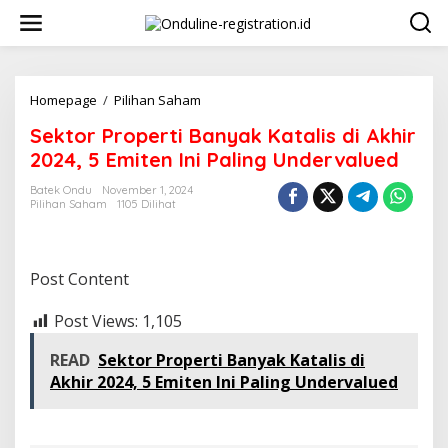
Lewati
ke
konten
Sektor
Homepage
/
Pilihan Saham
Properti
Sektor Properti Banyak Katalis di Akhir
Banyak
Katalis
2024, 5 Emiten Ini Paling Undervalued
di
Akhir
Batek Ondu
November 1, 2024
Pilihan Saham
1105 Dilihat
2024,
5
Emiten
Ini
Post Content
Paling
Undervalued
Post Views:
1,105
READ
Sektor Properti Banyak Katalis di
Akhir 2024, 5 Emiten Ini Paling Undervalued