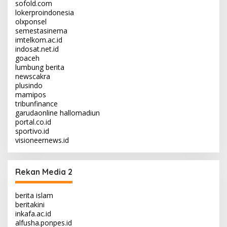
sofold.com
lokerproindonesia
olxponsel
semestasinema
imtelkom.ac.id
indosat.net.id
goaceh
lumbung berita
newscakra
plusindo
mamipos
tribunfinance
garudaonline
hallomadiun
portal.co.id
sportivo.id
visioneernews.id
Rekan Media 2
berita islam
beritakini
inkafa.ac.id
alfusha.ponpes.id