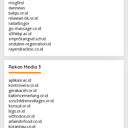
mogfest
dannews
balqis.or.id
relawan-tik.or.id
radarbogor
go-massage.co.id
stthkbp.ac.id
smpn5tangsel.sch.id
onduline-registration.id
rayendraclinic.co.id
Rekan Media 3
aplikasi.ac.id
kontroversi.or.id
gerakaceh.or.id
kaltimcemerlang.or.id
soschildrensvillages.or.id
konsuil.or.id
bigs.or.id
orthodox.or.id
arlaindofood.co.id
koranriau.co.id