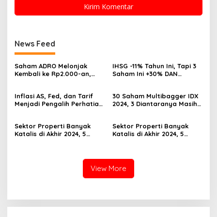
News Feed
Saham ADRO Melonjak
IHSG -11% Tahun Ini, Tapi 3
Kembali ke Rp2.000-an,
Saham Ini +30% DAN
Begini Pendorong dan
Undervalued! Calon
Prospeknya
Multibagger?
Inflasi AS, Fed, dan Tarif
30 Saham Multibagger IDX
Menjadi Pengalih Perhatian
2024, 3 Diantaranya Masih
Dari Musim Laporan
UNDERVALUED
Keuangan
Sektor Properti Banyak
Sektor Properti Banyak
Katalis di Akhir 2024, 5
Katalis di Akhir 2024, 5
Emiten Ini Paling
Emiten Ini Paling
Undervalued
Undervalued
View More