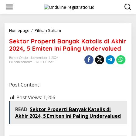
Lewati
ke
konten
Sektor
Homepage
/
Pilihan Saham
Properti
Sektor Properti Banyak Katalis di Akhir
Banyak
Katalis
2024, 5 Emiten Ini Paling Undervalued
di
Akhir
Batek Ondu
November 1, 2024
Pilihan Saham
1206 Dilihat
2024,
5
Emiten
Ini
Post Content
Paling
Undervalued
Post Views:
1,206
READ
Sektor Properti Banyak Katalis di
Akhir 2024, 5 Emiten Ini Paling Undervalued