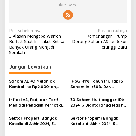
Ikuti Kami
Navigasi
Pos sebelumnya
Pos berikutnya
3 Alasan Mengapa Warren
Kemenangan Trump
pos
Buffett Saat Ini Takut Ketika
Dorong Saham AS ke Rekor
Banyak Orang Menjadi
Tertinggi Baru
Serakah
Jangan Lewatkan
Saham ADRO Melonjak
IHSG -11% Tahun Ini, Tapi 3
Kembali ke Rp2.000-an,
Saham Ini +30% DAN
Begini Pendorong dan
Undervalued! Calon
Prospeknya
Multibagger?
Inflasi AS, Fed, dan Tarif
30 Saham Multibagger IDX
Menjadi Pengalih Perhatian
2024, 3 Diantaranya Masih
Dari Musim Laporan
UNDERVALUED
Keuangan
Sektor Properti Banyak
Sektor Properti Banyak
Katalis di Akhir 2024, 5
Katalis di Akhir 2024, 5
Emiten Ini Paling
Emiten Ini Paling
Undervalued
Undervalued