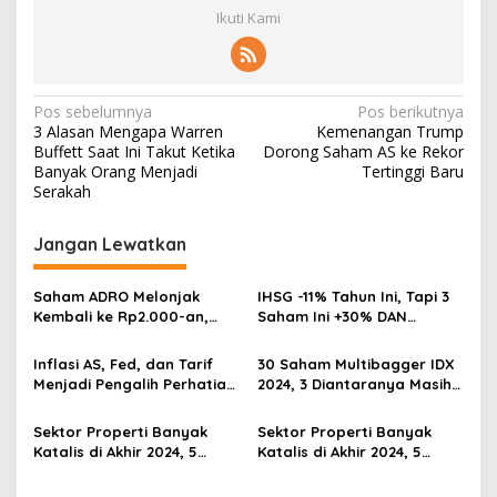
Ikuti Kami
Navigasi
Pos sebelumnya
Pos berikutnya
3 Alasan Mengapa Warren
Kemenangan Trump
pos
Buffett Saat Ini Takut Ketika
Dorong Saham AS ke Rekor
Banyak Orang Menjadi
Tertinggi Baru
Serakah
Jangan Lewatkan
Saham ADRO Melonjak
IHSG -11% Tahun Ini, Tapi 3
Kembali ke Rp2.000-an,
Saham Ini +30% DAN
Begini Pendorong dan
Undervalued! Calon
Prospeknya
Multibagger?
Inflasi AS, Fed, dan Tarif
30 Saham Multibagger IDX
Menjadi Pengalih Perhatian
2024, 3 Diantaranya Masih
Dari Musim Laporan
UNDERVALUED
Keuangan
Sektor Properti Banyak
Sektor Properti Banyak
Katalis di Akhir 2024, 5
Katalis di Akhir 2024, 5
Emiten Ini Paling
Emiten Ini Paling
Undervalued
Undervalued