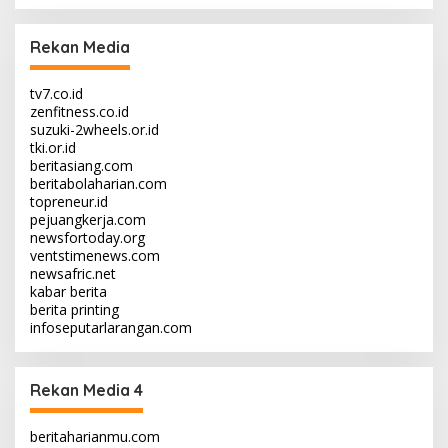
Rekan Media
tv7.co.id
zenfitness.co.id
suzuki-2wheels.or.id
tki.or.id
beritasiang.com
beritabolaharian.com
topreneur.id
pejuangkerja.com
newsfortoday.org
ventstimenews.com
newsafric.net
kabar berita
berita printing
infoseputarlarangan.com
Rekan Media 4
beritaharianmu.com