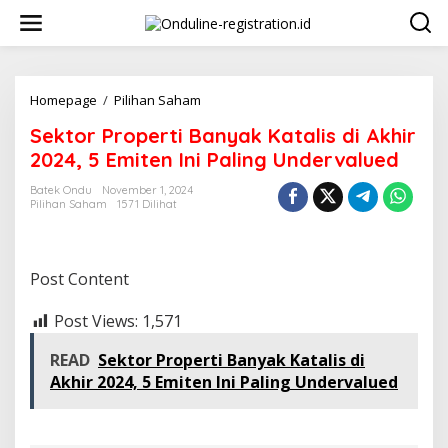
Lewati
ke
konten
Sektor
Homepage
/
Pilihan Saham
Properti
Sektor Properti Banyak Katalis di Akhir
Banyak
Katalis
2024, 5 Emiten Ini Paling Undervalued
di
Akhir
Batek Ondu
November 1, 2024
Pilihan Saham
1571 Dilihat
2024,
5
Emiten
Ini
Post Content
Paling
Undervalued
Post Views:
1,571
READ
Sektor Properti Banyak Katalis di
Akhir 2024, 5 Emiten Ini Paling Undervalued