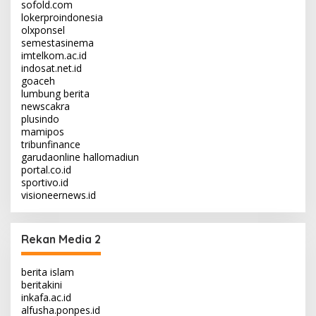
sofold.com
lokerproindonesia
olxponsel
semestasinema
imtelkom.ac.id
indosat.net.id
goaceh
lumbung berita
newscakra
plusindo
mamipos
tribunfinance
garudaonline
hallomadiun
portal.co.id
sportivo.id
visioneernews.id
Rekan Media 2
berita islam
beritakini
inkafa.ac.id
alfusha.ponpes.id