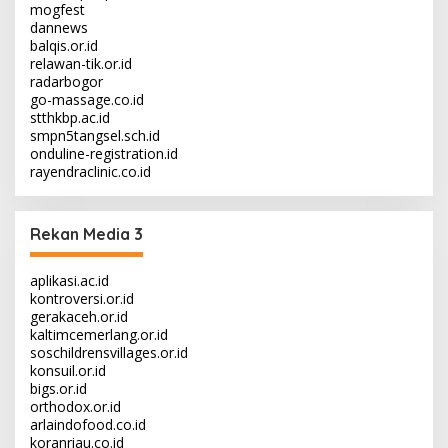
mogfest
dannews
balqis.or.id
relawan-tik.or.id
radarbogor
go-massage.co.id
stthkbp.ac.id
smpn5tangsel.sch.id
onduline-registration.id
rayendraclinic.co.id
Rekan Media 3
aplikasi.ac.id
kontroversi.or.id
gerakaceh.or.id
kaltimcemerlang.or.id
soschildrensvillages.or.id
konsuil.or.id
bigs.or.id
orthodox.or.id
arlaindofood.co.id
koranriau.co.id