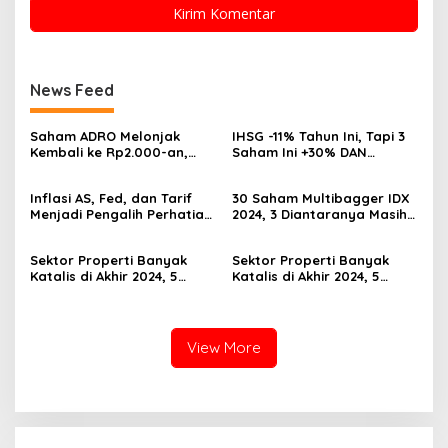
News Feed
Saham ADRO Melonjak
IHSG -11% Tahun Ini, Tapi 3
Kembali ke Rp2.000-an,
Saham Ini +30% DAN
Begini Pendorong dan
Undervalued! Calon
Prospeknya
Multibagger?
Inflasi AS, Fed, dan Tarif
30 Saham Multibagger IDX
Menjadi Pengalih Perhatian
2024, 3 Diantaranya Masih
Dari Musim Laporan
UNDERVALUED
Keuangan
Sektor Properti Banyak
Sektor Properti Banyak
Katalis di Akhir 2024, 5
Katalis di Akhir 2024, 5
Emiten Ini Paling
Emiten Ini Paling
Undervalued
Undervalued
View More