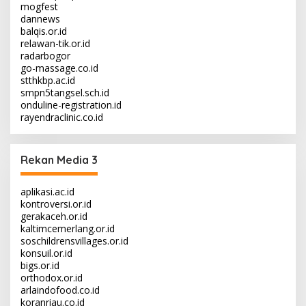
mogfest
dannews
balqis.or.id
relawan-tik.or.id
radarbogor
go-massage.co.id
stthkbp.ac.id
smpn5tangsel.sch.id
onduline-registration.id
rayendraclinic.co.id
Rekan Media 3
aplikasi.ac.id
kontroversi.or.id
gerakaceh.or.id
kaltimcemerlang.or.id
soschildrensvillages.or.id
konsuil.or.id
bigs.or.id
orthodox.or.id
arlaindofood.co.id
koranriau.co.id