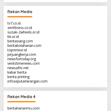
Rekan Media
tv7.co.id
zenfitness.co.id
suzuki-2wheels.or.id
tki.or.id
beritasiang.com
beritabolaharian.com
topreneur.id
pejuangkerja.com
newsfortoday.org
ventstimenews.com
newsafric.net
kabar berita
berita printing
infoseputarlarangan.com
Rekan Media 4
beritaharianmu.com