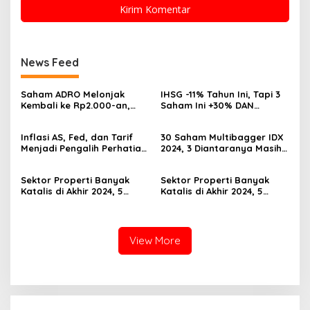
News Feed
Saham ADRO Melonjak
IHSG -11% Tahun Ini, Tapi 3
Kembali ke Rp2.000-an,
Saham Ini +30% DAN
Begini Pendorong dan
Undervalued! Calon
Prospeknya
Multibagger?
Inflasi AS, Fed, dan Tarif
30 Saham Multibagger IDX
Menjadi Pengalih Perhatian
2024, 3 Diantaranya Masih
Dari Musim Laporan
UNDERVALUED
Keuangan
Sektor Properti Banyak
Sektor Properti Banyak
Katalis di Akhir 2024, 5
Katalis di Akhir 2024, 5
Emiten Ini Paling
Emiten Ini Paling
Undervalued
Undervalued
View More