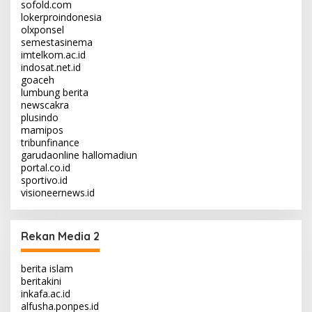
sofold.com
lokerproindonesia
olxponsel
semestasinema
imtelkom.ac.id
indosat.net.id
goaceh
lumbung berita
newscakra
plusindo
mamipos
tribunfinance
garudaonline
hallomadiun
portal.co.id
sportivo.id
visioneernews.id
Rekan Media 2
berita islam
beritakini
inkafa.ac.id
alfusha.ponpes.id