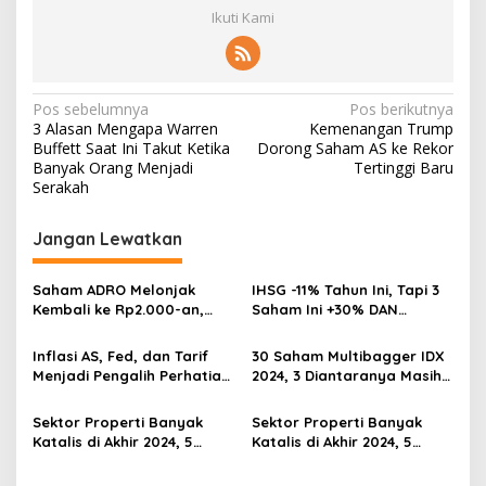
Ikuti Kami
Navigasi
Pos sebelumnya
Pos berikutnya
3 Alasan Mengapa Warren
Kemenangan Trump
pos
Buffett Saat Ini Takut Ketika
Dorong Saham AS ke Rekor
Banyak Orang Menjadi
Tertinggi Baru
Serakah
Jangan Lewatkan
Saham ADRO Melonjak
IHSG -11% Tahun Ini, Tapi 3
Kembali ke Rp2.000-an,
Saham Ini +30% DAN
Begini Pendorong dan
Undervalued! Calon
Prospeknya
Multibagger?
Inflasi AS, Fed, dan Tarif
30 Saham Multibagger IDX
Menjadi Pengalih Perhatian
2024, 3 Diantaranya Masih
Dari Musim Laporan
UNDERVALUED
Keuangan
Sektor Properti Banyak
Sektor Properti Banyak
Katalis di Akhir 2024, 5
Katalis di Akhir 2024, 5
Emiten Ini Paling
Emiten Ini Paling
Undervalued
Undervalued