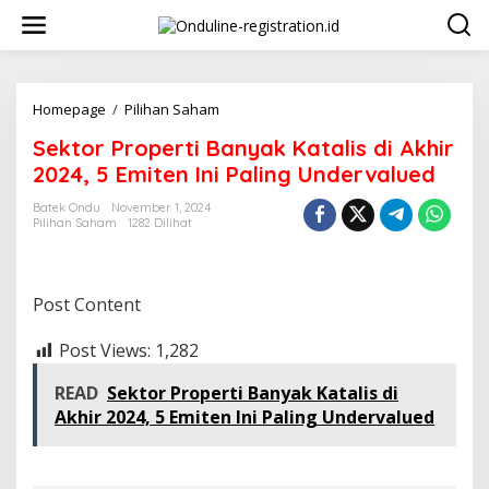
Lewati
ke
konten
Sektor
Homepage
/
Pilihan Saham
Properti
Sektor Properti Banyak Katalis di Akhir
Banyak
Katalis
2024, 5 Emiten Ini Paling Undervalued
di
Akhir
Batek Ondu
November 1, 2024
Pilihan Saham
1282 Dilihat
2024,
5
Emiten
Ini
Post Content
Paling
Undervalued
Post Views:
1,282
READ
Sektor Properti Banyak Katalis di
Akhir 2024, 5 Emiten Ini Paling Undervalued