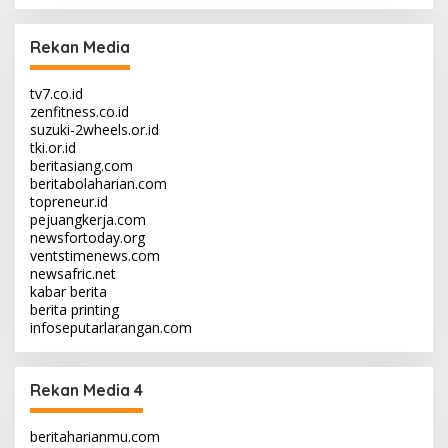
Rekan Media
tv7.co.id
zenfitness.co.id
suzuki-2wheels.or.id
tki.or.id
beritasiang.com
beritabolaharian.com
topreneur.id
pejuangkerja.com
newsfortoday.org
ventstimenews.com
newsafric.net
kabar berita
berita printing
infoseputarlarangan.com
Rekan Media 4
beritaharianmu.com