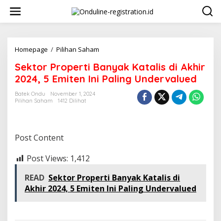
Lewati
ke
konten
Sektor
Homepage
/
Pilihan Saham
Properti
Sektor Properti Banyak Katalis di Akhir
Banyak
Katalis
2024, 5 Emiten Ini Paling Undervalued
di
Akhir
Batek Ondu
November 1, 2024
Pilihan Saham
1412 Dilihat
2024,
5
Emiten
Ini
Post Content
Paling
Undervalued
Post Views:
1,412
READ
Sektor Properti Banyak Katalis di
Akhir 2024, 5 Emiten Ini Paling Undervalued