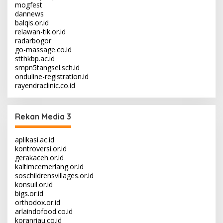
mogfest
dannews
balqis.or.id
relawan-tik.or.id
radarbogor
go-massage.co.id
stthkbp.ac.id
smpn5tangsel.sch.id
onduline-registration.id
rayendraclinic.co.id
Rekan Media 3
aplikasi.ac.id
kontroversi.or.id
gerakaceh.or.id
kaltimcemerlang.or.id
soschildrensvillages.or.id
konsuil.or.id
bigs.or.id
orthodox.or.id
arlaindofood.co.id
koranriau.co.id