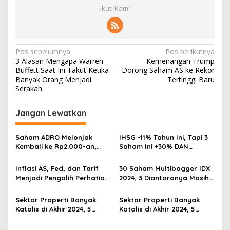
Ikuti Kami
Navigasi
Pos sebelumnya
Pos berikutnya
3 Alasan Mengapa Warren
Kemenangan Trump
pos
Buffett Saat Ini Takut Ketika
Dorong Saham AS ke Rekor
Banyak Orang Menjadi
Tertinggi Baru
Serakah
Jangan Lewatkan
Saham ADRO Melonjak
IHSG -11% Tahun Ini, Tapi 3
Kembali ke Rp2.000-an,
Saham Ini +30% DAN
Begini Pendorong dan
Undervalued! Calon
Prospeknya
Multibagger?
Inflasi AS, Fed, dan Tarif
30 Saham Multibagger IDX
Menjadi Pengalih Perhatian
2024, 3 Diantaranya Masih
Dari Musim Laporan
UNDERVALUED
Keuangan
Sektor Properti Banyak
Sektor Properti Banyak
Katalis di Akhir 2024, 5
Katalis di Akhir 2024, 5
Emiten Ini Paling
Emiten Ini Paling
Undervalued
Undervalued