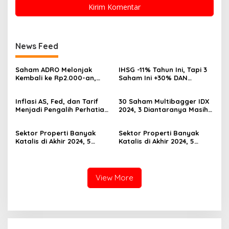
News Feed
Saham ADRO Melonjak
IHSG -11% Tahun Ini, Tapi 3
Kembali ke Rp2.000-an,
Saham Ini +30% DAN
Begini Pendorong dan
Undervalued! Calon
Prospeknya
Multibagger?
Inflasi AS, Fed, dan Tarif
30 Saham Multibagger IDX
Menjadi Pengalih Perhatian
2024, 3 Diantaranya Masih
Dari Musim Laporan
UNDERVALUED
Keuangan
Sektor Properti Banyak
Sektor Properti Banyak
Katalis di Akhir 2024, 5
Katalis di Akhir 2024, 5
Emiten Ini Paling
Emiten Ini Paling
Undervalued
Undervalued
View More