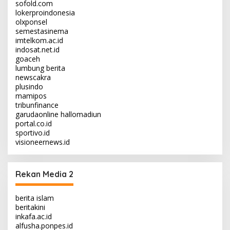
sofold.com
lokerproindonesia
olxponsel
semestasinema
imtelkom.ac.id
indosat.net.id
goaceh
lumbung berita
newscakra
plusindo
mamipos
tribunfinance
garudaonline
hallomadiun
portal.co.id
sportivo.id
visioneernews.id
Rekan Media 2
berita islam
beritakini
inkafa.ac.id
alfusha.ponpes.id