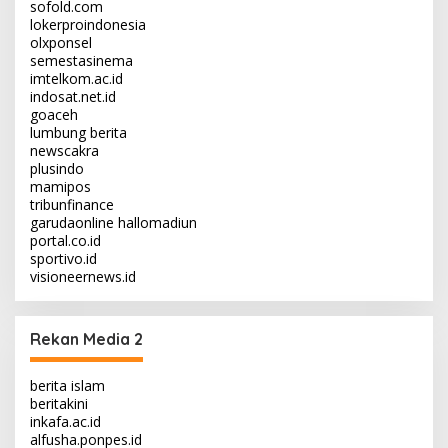
sofold.com
lokerproindonesia
olxponsel
semestasinema
imtelkom.ac.id
indosat.net.id
goaceh
lumbung berita
newscakra
plusindo
mamipos
tribunfinance
garudaonline
hallomadiun
portal.co.id
sportivo.id
visioneernews.id
Rekan Media 2
berita islam
beritakini
inkafa.ac.id
alfusha.ponpes.id