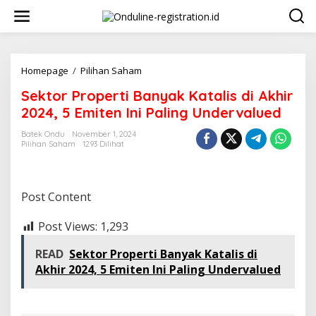
Lewati
ke
konten
Sektor
Homepage
/
Pilihan Saham
Properti
Sektor Properti Banyak Katalis di Akhir
Banyak
Katalis
2024, 5 Emiten Ini Paling Undervalued
di
Akhir
Batek Ondu
November 1, 2024
Pilihan Saham
1293 Dilihat
2024,
5
Emiten
Ini
Post Content
Paling
Undervalued
Post Views:
1,293
READ
Sektor Properti Banyak Katalis di
Akhir 2024, 5 Emiten Ini Paling Undervalued