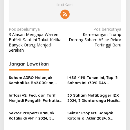
Ikuti Kami
Navigasi
Pos sebelumnya
Pos berikutnya
3 Alasan Mengapa Warren
Kemenangan Trump
pos
Buffett Saat Ini Takut Ketika
Dorong Saham AS ke Rekor
Banyak Orang Menjadi
Tertinggi Baru
Serakah
Jangan Lewatkan
Saham ADRO Melonjak
IHSG -11% Tahun Ini, Tapi 3
Kembali ke Rp2.000-an,
Saham Ini +30% DAN
Begini Pendorong dan
Undervalued! Calon
Prospeknya
Multibagger?
Inflasi AS, Fed, dan Tarif
30 Saham Multibagger IDX
Menjadi Pengalih Perhatian
2024, 3 Diantaranya Masih
Dari Musim Laporan
UNDERVALUED
Keuangan
Sektor Properti Banyak
Sektor Properti Banyak
Katalis di Akhir 2024, 5
Katalis di Akhir 2024, 5
Emiten Ini Paling
Emiten Ini Paling
Undervalued
Undervalued