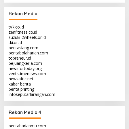
Rekan Media
tv7.co.id
zenfitness.co.id
suzuki-2wheels.or.id
tki.or.id
beritasiang.com
beritabolaharian.com
topreneur.id
pejuangkerja.com
newsfortoday.org
ventstimenews.com
newsafric.net
kabar berita
berita printing
infoseputarlarangan.com
Rekan Media 4
beritaharianmu.com