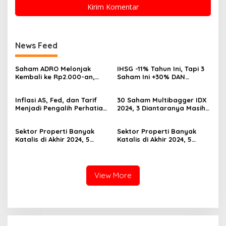
News Feed
Saham ADRO Melonjak
IHSG -11% Tahun Ini, Tapi 3
Kembali ke Rp2.000-an,
Saham Ini +30% DAN
Begini Pendorong dan
Undervalued! Calon
Prospeknya
Multibagger?
Inflasi AS, Fed, dan Tarif
30 Saham Multibagger IDX
Menjadi Pengalih Perhatian
2024, 3 Diantaranya Masih
Dari Musim Laporan
UNDERVALUED
Keuangan
Sektor Properti Banyak
Sektor Properti Banyak
Katalis di Akhir 2024, 5
Katalis di Akhir 2024, 5
Emiten Ini Paling
Emiten Ini Paling
Undervalued
Undervalued
View More