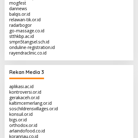
mogfest
dannews
balqis.or.id
relawan-tik.or.id
radarbogor
go-massage.co.id
stthkbp.ac.id
smpn5tangsel.sch.id
onduline-registration.id
rayendraclinic.co.id
Rekan Media 3
aplikasi.ac.id
kontroversi.or.id
gerakaceh.or.id
kaltimcemerlang.or.id
soschildrensvillages.or.id
konsuil.or.id
bigs.or.id
orthodox.or.id
arlaindofood.co.id
koranriau.co.id