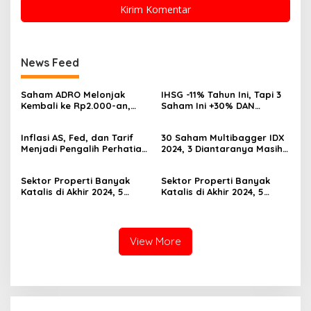
News Feed
Saham ADRO Melonjak
IHSG -11% Tahun Ini, Tapi 3
Kembali ke Rp2.000-an,
Saham Ini +30% DAN
Begini Pendorong dan
Undervalued! Calon
Prospeknya
Multibagger?
Inflasi AS, Fed, dan Tarif
30 Saham Multibagger IDX
Menjadi Pengalih Perhatian
2024, 3 Diantaranya Masih
Dari Musim Laporan
UNDERVALUED
Keuangan
Sektor Properti Banyak
Sektor Properti Banyak
Katalis di Akhir 2024, 5
Katalis di Akhir 2024, 5
Emiten Ini Paling
Emiten Ini Paling
Undervalued
Undervalued
View More