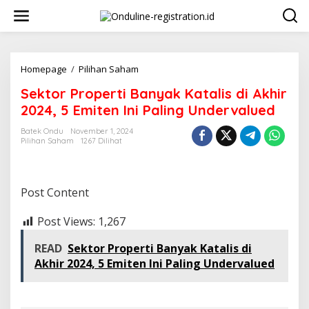
Lewati
ke
konten
Sektor
Homepage
/
Pilihan Saham
Properti
Sektor Properti Banyak Katalis di Akhir
Banyak
Katalis
2024, 5 Emiten Ini Paling Undervalued
di
Akhir
Batek Ondu
November 1, 2024
Pilihan Saham
1267 Dilihat
2024,
5
Emiten
Ini
Post Content
Paling
Undervalued
Post Views:
1,267
READ
Sektor Properti Banyak Katalis di
Akhir 2024, 5 Emiten Ini Paling Undervalued