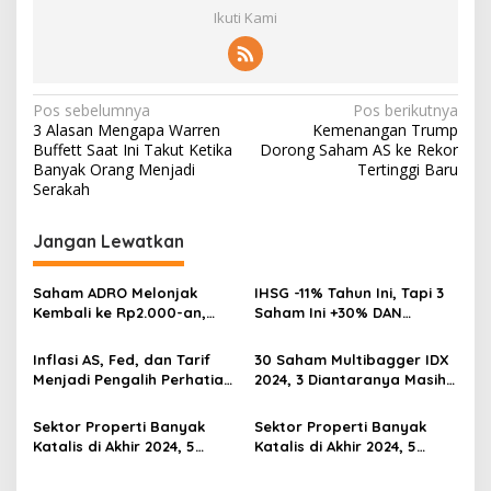
Ikuti Kami
Navigasi
Pos sebelumnya
Pos berikutnya
3 Alasan Mengapa Warren
Kemenangan Trump
pos
Buffett Saat Ini Takut Ketika
Dorong Saham AS ke Rekor
Banyak Orang Menjadi
Tertinggi Baru
Serakah
Jangan Lewatkan
Saham ADRO Melonjak
IHSG -11% Tahun Ini, Tapi 3
Kembali ke Rp2.000-an,
Saham Ini +30% DAN
Begini Pendorong dan
Undervalued! Calon
Prospeknya
Multibagger?
Inflasi AS, Fed, dan Tarif
30 Saham Multibagger IDX
Menjadi Pengalih Perhatian
2024, 3 Diantaranya Masih
Dari Musim Laporan
UNDERVALUED
Keuangan
Sektor Properti Banyak
Sektor Properti Banyak
Katalis di Akhir 2024, 5
Katalis di Akhir 2024, 5
Emiten Ini Paling
Emiten Ini Paling
Undervalued
Undervalued