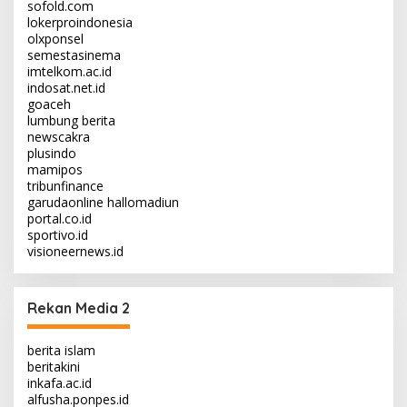
sofold.com
lokerproindonesia
olxponsel
semestasinema
imtelkom.ac.id
indosat.net.id
goaceh
lumbung berita
newscakra
plusindo
mamipos
tribunfinance
garudaonline
hallomadiun
portal.co.id
sportivo.id
visioneernews.id
Rekan Media 2
berita islam
beritakini
inkafa.ac.id
alfusha.ponpes.id