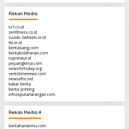
Rekan Media
tv7.co.id
zenfitness.co.id
suzuki-2wheels.or.id
tki.or.id
beritasiang.com
beritabolaharian.com
topreneur.id
pejuangkerja.com
newsfortoday.org
ventstimenews.com
newsafric.net
kabar berita
berita printing
infoseputarlarangan.com
Rekan Media 4
beritaharianmu.com