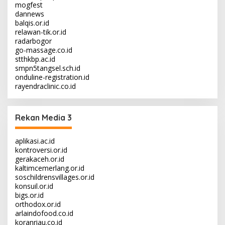
mogfest
dannews
balqis.or.id
relawan-tik.or.id
radarbogor
go-massage.co.id
stthkbp.ac.id
smpn5tangsel.sch.id
onduline-registration.id
rayendraclinic.co.id
Rekan Media 3
aplikasi.ac.id
kontroversi.or.id
gerakaceh.or.id
kaltimcemerlang.or.id
soschildrensvillages.or.id
konsuil.or.id
bigs.or.id
orthodox.or.id
arlaindofood.co.id
koranriau.co.id