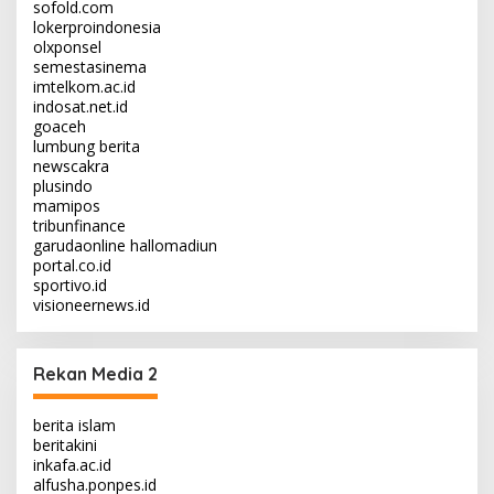
sofold.com
lokerproindonesia
olxponsel
semestasinema
imtelkom.ac.id
indosat.net.id
goaceh
lumbung berita
newscakra
plusindo
mamipos
tribunfinance
garudaonline
hallomadiun
portal.co.id
sportivo.id
visioneernews.id
Rekan Media 2
berita islam
beritakini
inkafa.ac.id
alfusha.ponpes.id