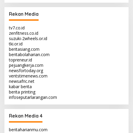
Rekan Media
tv7.co.id
zenfitness.co.id
suzuki-2wheels.or.id
tki.or.id
beritasiang.com
beritabolaharian.com
topreneur.id
pejuangkerja.com
newsfortoday.org
ventstimenews.com
newsafric.net
kabar berita
berita printing
infoseputarlarangan.com
Rekan Media 4
beritaharianmu.com