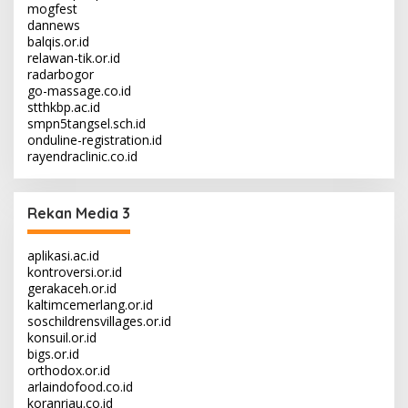
mogfest
dannews
balqis.or.id
relawan-tik.or.id
radarbogor
go-massage.co.id
stthkbp.ac.id
smpn5tangsel.sch.id
onduline-registration.id
rayendraclinic.co.id
Rekan Media 3
aplikasi.ac.id
kontroversi.or.id
gerakaceh.or.id
kaltimcemerlang.or.id
soschildrensvillages.or.id
konsuil.or.id
bigs.or.id
orthodox.or.id
arlaindofood.co.id
koranriau.co.id