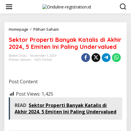
Lewati
ke
konten
Sektor
Homepage
/
Pilihan Saham
Properti
Sektor Properti Banyak Katalis di Akhir
Banyak
Katalis
2024, 5 Emiten Ini Paling Undervalued
di
Akhir
Batek Ondu
November 1, 2024
Pilihan Saham
1425 Dilihat
2024,
5
Emiten
Ini
Post Content
Paling
Undervalued
Post Views:
1,425
READ
Sektor Properti Banyak Katalis di
Akhir 2024, 5 Emiten Ini Paling Undervalued