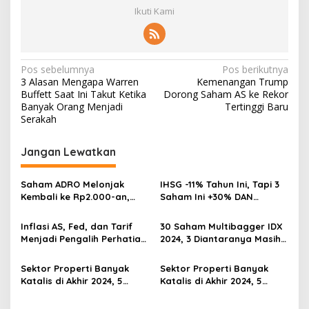
Ikuti Kami
Navigasi
Pos sebelumnya
Pos berikutnya
3 Alasan Mengapa Warren
Kemenangan Trump
pos
Buffett Saat Ini Takut Ketika
Dorong Saham AS ke Rekor
Banyak Orang Menjadi
Tertinggi Baru
Serakah
Jangan Lewatkan
Saham ADRO Melonjak
IHSG -11% Tahun Ini, Tapi 3
Kembali ke Rp2.000-an,
Saham Ini +30% DAN
Begini Pendorong dan
Undervalued! Calon
Prospeknya
Multibagger?
Inflasi AS, Fed, dan Tarif
30 Saham Multibagger IDX
Menjadi Pengalih Perhatian
2024, 3 Diantaranya Masih
Dari Musim Laporan
UNDERVALUED
Keuangan
Sektor Properti Banyak
Sektor Properti Banyak
Katalis di Akhir 2024, 5
Katalis di Akhir 2024, 5
Emiten Ini Paling
Emiten Ini Paling
Undervalued
Undervalued