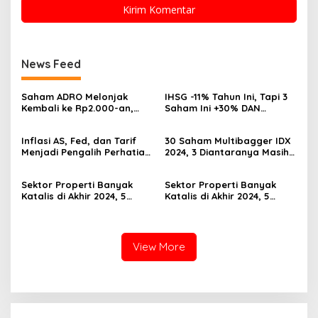
News Feed
Saham ADRO Melonjak
IHSG -11% Tahun Ini, Tapi 3
Kembali ke Rp2.000-an,
Saham Ini +30% DAN
Begini Pendorong dan
Undervalued! Calon
Prospeknya
Multibagger?
Inflasi AS, Fed, dan Tarif
30 Saham Multibagger IDX
Menjadi Pengalih Perhatian
2024, 3 Diantaranya Masih
Dari Musim Laporan
UNDERVALUED
Keuangan
Sektor Properti Banyak
Sektor Properti Banyak
Katalis di Akhir 2024, 5
Katalis di Akhir 2024, 5
Emiten Ini Paling
Emiten Ini Paling
Undervalued
Undervalued
View More