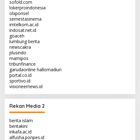
sofold.com
lokerproindonesia
olxponsel
semestasinema
imtelkom.ac.id
indosat.net.id
goaceh
lumbung berita
newscakra
plusindo
mamipos
tribunfinance
garudaonline
hallomadiun
portal.co.id
sportivo.id
visioneernews.id
Rekan Media 2
berita islam
beritakini
inkafa.ac.id
alfusha.ponpes.id