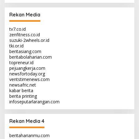
Rekan Media
tv7.co.id
zenfitness.co.id
suzuki-2wheels.or.id
tki.or.id
beritasiang.com
beritabolaharian.com
topreneur.id
pejuangkerja.com
newsfortoday.org
ventstimenews.com
newsafric.net
kabar berita
berita printing
infoseputarlarangan.com
Rekan Media 4
beritaharianmu.com