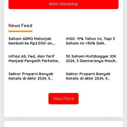
News Feed
Saham ADRO Melonjak
IHSG -11% Tahun Ini, Tapi 3
Kembali ke Rp2.000-an,
Saham Ini +30% DAN
Begini Pendorong dan
Undervalued! Calon
Prospeknya
Multibagger?
Inflasi AS, Fed, dan Tarif
30 Saham Multibagger IDX
Menjadi Pengalih Perhatian
2024, 3 Diantaranya Masih
Dari Musim Laporan
UNDERVALUED
Keuangan
Sektor Properti Banyak
Sektor Properti Banyak
Katalis di Akhir 2024, 5
Katalis di Akhir 2024, 5
Emiten Ini Paling
Emiten Ini Paling
Undervalued
Undervalued
View More