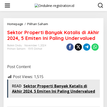
Lewati
ke
konten
Sektor
Homepage
/
Pilihan Saham
Properti
Sektor Properti Banyak Katalis di Akhir
Banyak
Katalis
2024, 5 Emiten Ini Paling Undervalued
di
Akhir
Batek Ondu
November 1, 2024
Pilihan Saham
1515 Dilihat
2024,
5
Emiten
Ini
Post Content
Paling
Undervalued
Post Views:
1,515
READ
Sektor Properti Banyak Katalis di
Akhir 2024, 5 Emiten Ini Paling Undervalued