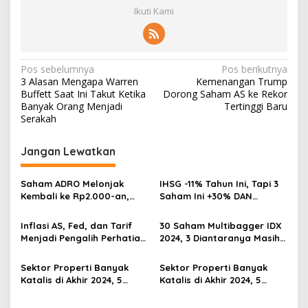
Ikuti Kami
Navigasi
Pos sebelumnya
Pos berikutnya
3 Alasan Mengapa Warren
Kemenangan Trump
pos
Buffett Saat Ini Takut Ketika
Dorong Saham AS ke Rekor
Banyak Orang Menjadi
Tertinggi Baru
Serakah
Jangan Lewatkan
Saham ADRO Melonjak
IHSG -11% Tahun Ini, Tapi 3
Kembali ke Rp2.000-an,
Saham Ini +30% DAN
Begini Pendorong dan
Undervalued! Calon
Prospeknya
Multibagger?
Inflasi AS, Fed, dan Tarif
30 Saham Multibagger IDX
Menjadi Pengalih Perhatian
2024, 3 Diantaranya Masih
Dari Musim Laporan
UNDERVALUED
Keuangan
Sektor Properti Banyak
Sektor Properti Banyak
Katalis di Akhir 2024, 5
Katalis di Akhir 2024, 5
Emiten Ini Paling
Emiten Ini Paling
Undervalued
Undervalued