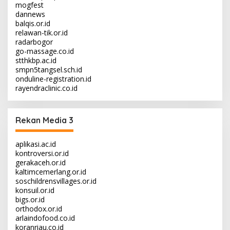
mogfest
dannews
balqis.or.id
relawan-tik.or.id
radarbogor
go-massage.co.id
stthkbp.ac.id
smpn5tangsel.sch.id
onduline-registration.id
rayendraclinic.co.id
Rekan Media 3
aplikasi.ac.id
kontroversi.or.id
gerakaceh.or.id
kaltimcemerlang.or.id
soschildrensvillages.or.id
konsuil.or.id
bigs.or.id
orthodox.or.id
arlaindofood.co.id
koranriau.co.id