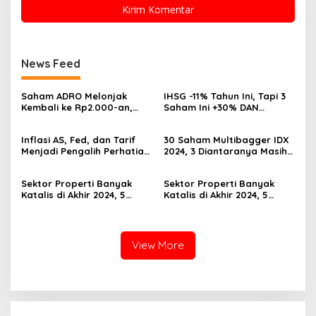
News Feed
Saham ADRO Melonjak
IHSG -11% Tahun Ini, Tapi 3
Kembali ke Rp2.000-an,
Saham Ini +30% DAN
Begini Pendorong dan
Undervalued! Calon
Prospeknya
Multibagger?
Inflasi AS, Fed, dan Tarif
30 Saham Multibagger IDX
Menjadi Pengalih Perhatian
2024, 3 Diantaranya Masih
Dari Musim Laporan
UNDERVALUED
Keuangan
Sektor Properti Banyak
Sektor Properti Banyak
Katalis di Akhir 2024, 5
Katalis di Akhir 2024, 5
Emiten Ini Paling
Emiten Ini Paling
Undervalued
Undervalued
View More