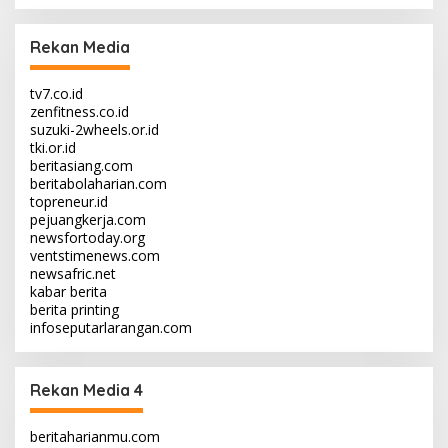
Rekan Media
tv7.co.id
zenfitness.co.id
suzuki-2wheels.or.id
tki.or.id
beritasiang.com
beritabolaharian.com
topreneur.id
pejuangkerja.com
newsfortoday.org
ventstimenews.com
newsafric.net
kabar berita
berita printing
infoseputarlarangan.com
Rekan Media 4
beritaharianmu.com