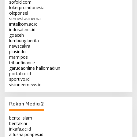
sofold.com
lokerproindonesia
olxponsel
semestasinema
imtelkom.ac.id
indosat.net.id
goaceh
lumbung berita
newscakra
plusindo
mamipos
tribunfinance
garudaonline
hallomadiun
portal.co.id
sportivo.id
visioneernews.id
Rekan Media 2
berita islam
beritakini
inkafa.ac.id
alfusha.ponpes.id