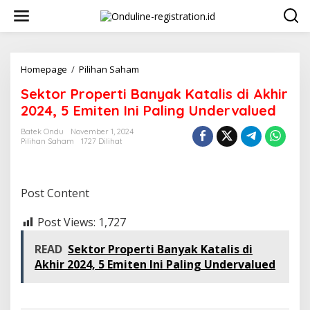
Lewati
ke
konten
Sektor
Homepage
/
Pilihan Saham
Properti
Sektor Properti Banyak Katalis di Akhir
Banyak
Katalis
2024, 5 Emiten Ini Paling Undervalued
di
Akhir
Batek Ondu
November 1, 2024
Pilihan Saham
1727 Dilihat
2024,
5
Emiten
Ini
Post Content
Paling
Undervalued
Post Views:
1,727
READ
Sektor Properti Banyak Katalis di
Akhir 2024, 5 Emiten Ini Paling Undervalued