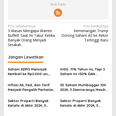
Ikuti Kami
Navigasi
Pos sebelumnya
Pos berikutnya
3 Alasan Mengapa Warren
Kemenangan Trump
pos
Buffett Saat Ini Takut Ketika
Dorong Saham AS ke Rekor
Banyak Orang Menjadi
Tertinggi Baru
Serakah
Jangan Lewatkan
Saham ADRO Melonjak
IHSG -11% Tahun Ini, Tapi 3
Kembali ke Rp2.000-an,
Saham Ini +30% DAN
Begini Pendorong dan
Undervalued! Calon
Prospeknya
Multibagger?
Inflasi AS, Fed, dan Tarif
30 Saham Multibagger IDX
Menjadi Pengalih Perhatian
2024, 3 Diantaranya Masih
Dari Musim Laporan
UNDERVALUED
Keuangan
Sektor Properti Banyak
Sektor Properti Banyak
Katalis di Akhir 2024, 5
Katalis di Akhir 2024, 5
Emiten Ini Paling
Emiten Ini Paling
Undervalued
Undervalued