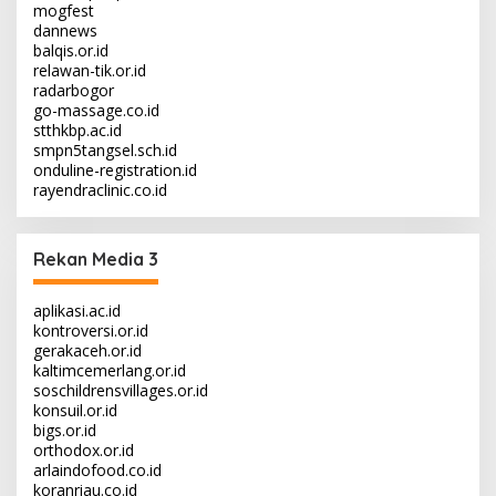
mogfest
dannews
balqis.or.id
relawan-tik.or.id
radarbogor
go-massage.co.id
stthkbp.ac.id
smpn5tangsel.sch.id
onduline-registration.id
rayendraclinic.co.id
Rekan Media 3
aplikasi.ac.id
kontroversi.or.id
gerakaceh.or.id
kaltimcemerlang.or.id
soschildrensvillages.or.id
konsuil.or.id
bigs.or.id
orthodox.or.id
arlaindofood.co.id
koranriau.co.id