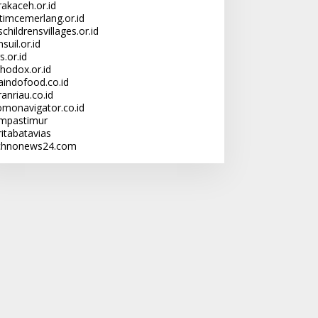
rakaceh.or.id
ltimcemerlang.or.id
childrensvillages.or.id
suil.or.id
s.or.id
thodox.or.id
laindofood.co.id
anriau.co.id
omonavigator.co.id
mpastimur
ritabatavias
chnonews24.com