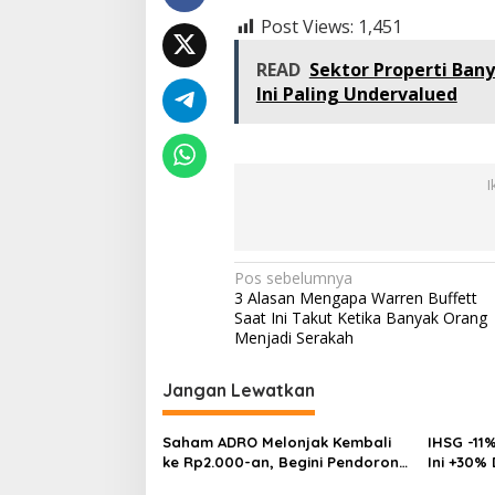
Post Views:
1,451
READ
Sektor Properti Bany
Ini Paling Undervalued
I
Navigasi
Pos sebelumnya
3 Alasan Mengapa Warren Buffett
pos
Saat Ini Takut Ketika Banyak Orang
Menjadi Serakah
Jangan Lewatkan
Saham ADRO Melonjak Kembali
IHSG -11%
ke Rp2.000-an, Begini Pendorong
Ini +30%
dan Prospeknya
Multibag