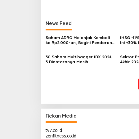
News Feed
Saham ADRO Melonjak Kembali
IHSG -11%
ke Rp2.000-an, Begini Pendorong
Ini +30%
dan Prospeknya
Multibag
30 Saham Multibagger IDX 2024,
Sektor Pr
3 Diantaranya Masih
Akhir 202
UNDERVALUED
Underva
Rekan Media
tv7.co.id
zenfitness.co.id