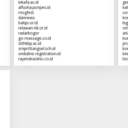
inkafa.ac.id
ge
alfusha.ponpes.id
ka
mogfest
sos
dannews
kon
balqis.or.id
big
relawan-tik.or.id
or
radarbogor
ar
go-massage.co.id
kor
stthkbp.ac.id
pr
smpn5tangsel.sch.id
ko
onduline-registration.id
be
rayendraclinic.co.id
te