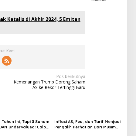
ak Katalis di Akhir 2024, 5 Emiten
kuti Kami
Pos berikutnya
Kemenangan Trump Dorong Saham
AS ke Rekor Tertinggi Baru
 Tahun Ini, Tapi 3 Saham
Inflasi AS, Fed, dan Tarif Menjadi
 DAN Undervalued! Calon
Pengalih Perhatian Dari Musim
ger?
Laporan Keuangan