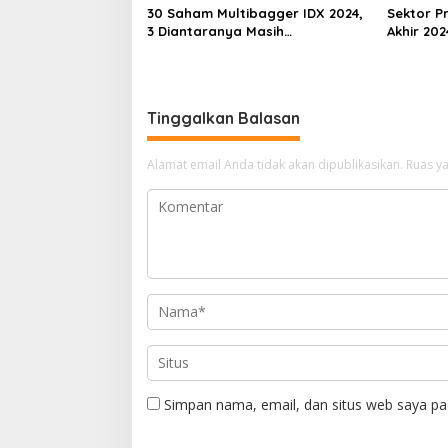
30 Saham Multibagger IDX 2024,
Sektor Pr
3 Diantaranya Masih
Akhir 202
UNDERVALUED
Underva
Tinggalkan Balasan
Alamat email Anda tidak akan dipublikasikan.
Ruas ya
Simpan nama, email, dan situs web saya pa