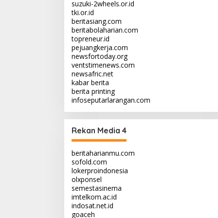
suzuki-2wheels.or.id
tki.or.id
beritasiang.com
beritabolaharian.com
topreneur.id
pejuangkerja.com
newsfortoday.org
ventstimenews.com
newsafric.net
kabar berita
berita printing
infoseputarlarangan.com
Rekan Media 4
beritaharianmu.com
sofold.com
lokerproindonesia
olxponsel
semestasinema
imtelkom.ac.id
indosat.net.id
goaceh