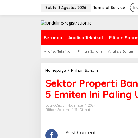
Lewati
ke
Sabtu, 8 Agustus 2026
Terms of Service
In
konten
Beranda
Analisa Teknikal
Pilihan Saha
Analisa Teknikal
Pilihan Saham
Analisis Saham
Sektor
Homepage
/
Pilihan Saham
Properti
Sektor Properti Ban
Banyak
Katalis
5 Emiten Ini Paling
di
Akhir
2024,
Batek Ondu
November 1, 2024
5
Pilihan Saham
1451 Dilihat
Emiten
Ini
Paling
Undervalued
Post Content