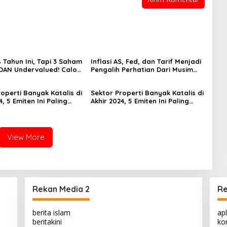
 Tahun Ini, Tapi 3 Saham
Inflasi AS, Fed, dan Tarif Menjadi
 DAN Undervalued! Calon
Pengalih Perhatian Dari Musim
ger?
Laporan Keuangan
operti Banyak Katalis di
Sektor Properti Banyak Katalis di
4, 5 Emiten Ini Paling
Akhir 2024, 5 Emiten Ini Paling
lued
Undervalued
View More
Rekan Media 2
Re
berita islam
apl
beritakini
kon