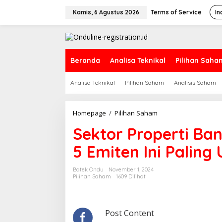
Lewati
ke
Kamis, 6 Agustus 2026
Terms of Service
In
konten
Beranda
Analisa Teknikal
Pilihan Saha
Analisa Teknikal
Pilihan Saham
Analisis Saham
Sektor
Homepage
/
Pilihan Saham
Properti
Sektor Properti Ban
Banyak
Katalis
5 Emiten Ini Paling
di
Akhir
2024,
Batek Ondu
November 1, 2024
5
Pilihan Saham
1609 Dilihat
Emiten
Ini
Paling
Undervalued
Post Content