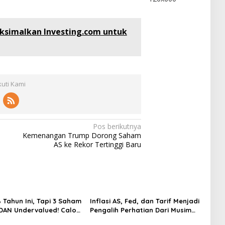
ksimalkan Investing.com untuk
kuti Kami
Pos berikutnya
Kemenangan Trump Dorong Saham
AS ke Rekor Tertinggi Baru
 Tahun Ini, Tapi 3 Saham
Inflasi AS, Fed, dan Tarif Menjadi
 DAN Undervalued! Calon
Pengalih Perhatian Dari Musim
ger?
Laporan Keuangan