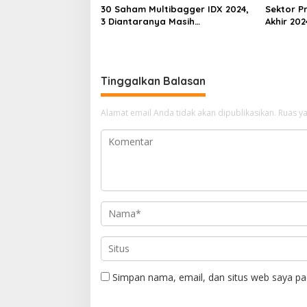
30 Saham Multibagger IDX 2024,
Sektor Pr
3 Diantaranya Masih
Akhir 202
UNDERVALUED
Underva
Tinggalkan Balasan
Alamat email Anda tidak akan dipublikasikan.
Ruas ya
Simpan nama, email, dan situs web saya pa