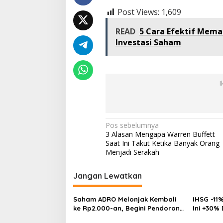
Post Views:
1,609
READ
5 Cara Efektif Mema
Investasi Saham
I
Navigasi
Pos sebelumnya
3 Alasan Mengapa Warren Buffett
pos
Saat Ini Takut Ketika Banyak Orang
Menjadi Serakah
Jangan Lewatkan
Saham ADRO Melonjak Kembali
IHSG -11%
ke Rp2.000-an, Begini Pendorong
Ini +30%
dan Prospeknya
Multibag