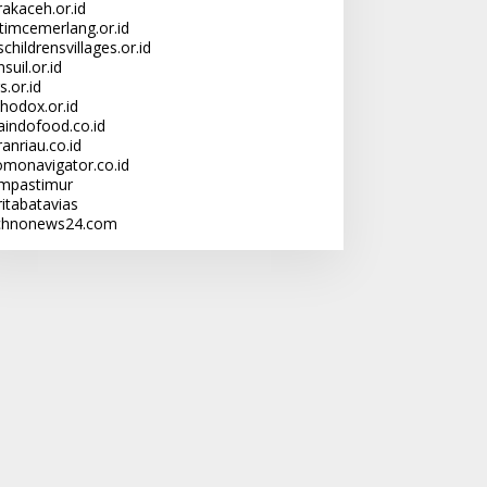
rakaceh.or.id
ltimcemerlang.or.id
childrensvillages.or.id
suil.or.id
s.or.id
thodox.or.id
laindofood.co.id
anriau.co.id
omonavigator.co.id
mpastimur
ritabatavias
chnonews24.com