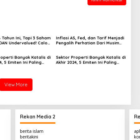
 Tahun Ini, Tapi 3 Saham
Inflasi AS, Fed, dan Tarif Menjadi
 DAN Undervalued! Calon
Pengalih Perhatian Dari Musim
ger?
Laporan Keuangan
operti Banyak Katalis di
Sektor Properti Banyak Katalis di
4, 5 Emiten Ini Paling
Akhir 2024, 5 Emiten Ini Paling
lued
Undervalued
View More
Rekan Media 2
Re
berita islam
apl
beritakini
kon