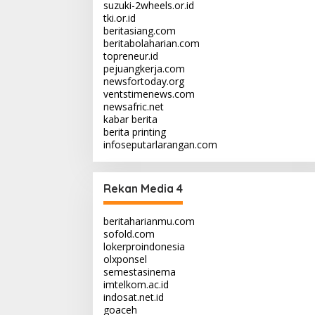
suzuki-2wheels.or.id
tki.or.id
beritasiang.com
beritabolaharian.com
topreneur.id
pejuangkerja.com
newsfortoday.org
ventstimenews.com
newsafric.net
kabar berita
berita printing
infoseputarlarangan.com
Rekan Media 4
beritaharianmu.com
sofold.com
lokerproindonesia
olxponsel
semestasinema
imtelkom.ac.id
indosat.net.id
goaceh