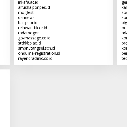
inkafa.ac.id
ge
alfusha.ponpes.id
ka
mogfest
sos
dannews
kon
balqis.or.id
big
relawan-tik.or.id
or
radarbogor
ar
go-massage.co.id
kor
stthkbp.ac.id
pr
smpn5tangsel.sch.id
ko
onduline-registration.id
be
rayendraclinic.co.id
te