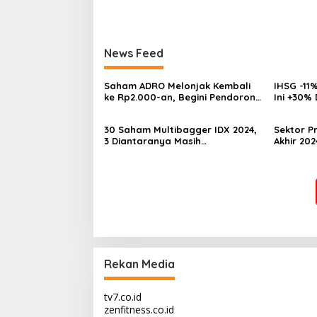
News Feed
Saham ADRO Melonjak Kembali
IHSG -11%
ke Rp2.000-an, Begini Pendorong
Ini +30%
dan Prospeknya
Multibag
30 Saham Multibagger IDX 2024,
Sektor Pr
3 Diantaranya Masih
Akhir 202
UNDERVALUED
Underva
Rekan Media
tv7.co.id
zenfitness.co.id