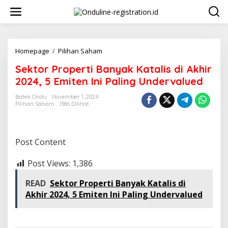
Lewati
ke
konten
Sektor
Homepage
/
Pilihan Saham
Properti
Sektor Properti Banyak Katalis di Akhir
Banyak
Katalis
2024, 5 Emiten Ini Paling Undervalued
di
Akhir
Batek Ondu
November 1, 2024
Pilihan Saham
1386 Dilihat
2024,
5
Emiten
Ini
Post Content
Paling
Undervalued
Post Views:
1,386
READ
Sektor Properti Banyak Katalis di
Akhir 2024, 5 Emiten Ini Paling Undervalued