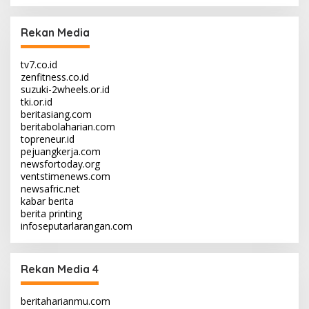
Rekan Media
tv7.co.id
zenfitness.co.id
suzuki-2wheels.or.id
tki.or.id
beritasiang.com
beritabolaharian.com
topreneur.id
pejuangkerja.com
newsfortoday.org
ventstimenews.com
newsafric.net
kabar berita
berita printing
infoseputarlarangan.com
Rekan Media 4
beritaharianmu.com