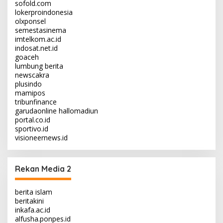
sofold.com
lokerproindonesia
olxponsel
semestasinema
imtelkom.ac.id
indosat.net.id
goaceh
lumbung berita
newscakra
plusindo
mamipos
tribunfinance
garudaonline
hallomadiun
portal.co.id
sportivo.id
visioneernews.id
Rekan Media 2
berita islam
beritakini
inkafa.ac.id
alfusha.ponpes.id