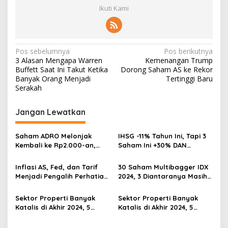
Ikuti Kami
Navigasi
Pos sebelumnya
Pos berikutnya
3 Alasan Mengapa Warren
Kemenangan Trump
pos
Buffett Saat Ini Takut Ketika
Dorong Saham AS ke Rekor
Banyak Orang Menjadi
Tertinggi Baru
Serakah
Jangan Lewatkan
Saham ADRO Melonjak
IHSG -11% Tahun Ini, Tapi 3
Kembali ke Rp2.000-an,
Saham Ini +30% DAN
Begini Pendorong dan
Undervalued! Calon
Prospeknya
Multibagger?
Inflasi AS, Fed, dan Tarif
30 Saham Multibagger IDX
Menjadi Pengalih Perhatian
2024, 3 Diantaranya Masih
Dari Musim Laporan
UNDERVALUED
Keuangan
Sektor Properti Banyak
Sektor Properti Banyak
Katalis di Akhir 2024, 5
Katalis di Akhir 2024, 5
Emiten Ini Paling
Emiten Ini Paling
Undervalued
Undervalued