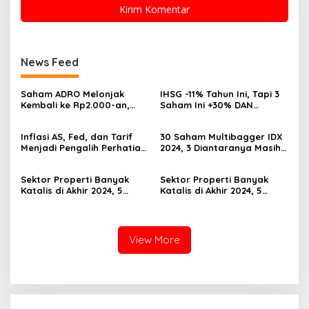
News Feed
Saham ADRO Melonjak
IHSG -11% Tahun Ini, Tapi 3
Kembali ke Rp2.000-an,
Saham Ini +30% DAN
Begini Pendorong dan
Undervalued! Calon
Prospeknya
Multibagger?
Inflasi AS, Fed, dan Tarif
30 Saham Multibagger IDX
Menjadi Pengalih Perhatian
2024, 3 Diantaranya Masih
Dari Musim Laporan
UNDERVALUED
Keuangan
Sektor Properti Banyak
Sektor Properti Banyak
Katalis di Akhir 2024, 5
Katalis di Akhir 2024, 5
Emiten Ini Paling
Emiten Ini Paling
Undervalued
Undervalued
View More