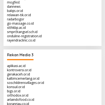
mogfest
dannews
balqis.or.id
relawan-tik.or.id
radarbogor
go-massage.co.id
stthkbp.ac.id
smpn5tangsel.sch.id
onduline-registration.id
rayendraclinic.co.id
Rekan Media 3
aplikasi.ac.id
kontroversi.or.id
gerakaceh.or.id
kaltimcemerlang.or.id
soschildrensvillages.or.id
konsuil.or.id
bigs.or.id
orthodox.or.id
arlaindofood.co.id
koranriau.co.id