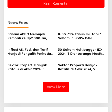
News Feed
Saham ADRO Melonjak
IHSG -11% Tahun Ini, Tapi 3
Kembali ke Rp2.000-an,
Saham Ini +30% DAN
Begini Pendorong dan
Undervalued! Calon
Prospeknya
Multibagger?
Inflasi AS, Fed, dan Tarif
30 Saham Multibagger IDX
Menjadi Pengalih Perhatian
2024, 3 Diantaranya Masih
Dari Musim Laporan
UNDERVALUED
Keuangan
Sektor Properti Banyak
Sektor Properti Banyak
Katalis di Akhir 2024, 5
Katalis di Akhir 2024, 5
Emiten Ini Paling
Emiten Ini Paling
Undervalued
Undervalued
View More