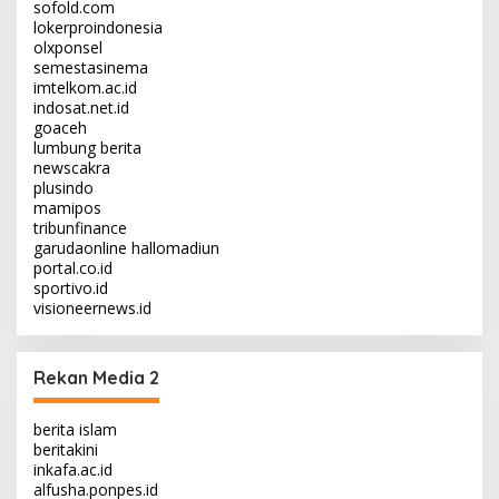
sofold.com
lokerproindonesia
olxponsel
semestasinema
imtelkom.ac.id
indosat.net.id
goaceh
lumbung berita
newscakra
plusindo
mamipos
tribunfinance
garudaonline
hallomadiun
portal.co.id
sportivo.id
visioneernews.id
Rekan Media 2
berita islam
beritakini
inkafa.ac.id
alfusha.ponpes.id