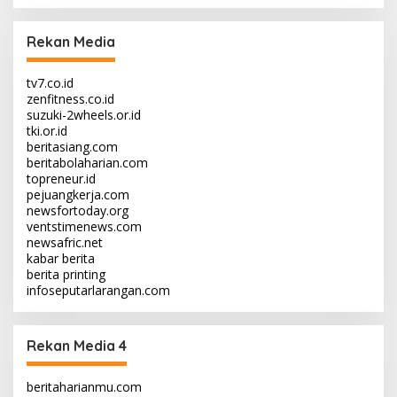
Rekan Media
tv7.co.id
zenfitness.co.id
suzuki-2wheels.or.id
tki.or.id
beritasiang.com
beritabolaharian.com
topreneur.id
pejuangkerja.com
newsfortoday.org
ventstimenews.com
newsafric.net
kabar berita
berita printing
infoseputarlarangan.com
Rekan Media 4
beritaharianmu.com