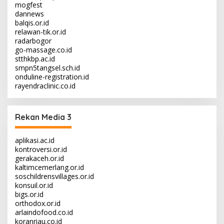
mogfest
dannews
balqis.or.id
relawan-tik.or.id
radarbogor
go-massage.co.id
stthkbp.ac.id
smpn5tangsel.sch.id
onduline-registration.id
rayendraclinic.co.id
Rekan Media 3
aplikasi.ac.id
kontroversi.or.id
gerakaceh.or.id
kaltimcemerlang.or.id
soschildrensvillages.or.id
konsuil.or.id
bigs.or.id
orthodox.or.id
arlaindofood.co.id
koranriau.co.id