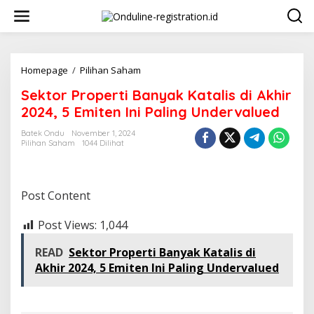
Lewati
ke
konten
Sektor
Homepage
/
Pilihan Saham
Properti
Sektor Properti Banyak Katalis di Akhir
Banyak
Katalis
2024, 5 Emiten Ini Paling Undervalued
di
Akhir
Batek Ondu
November 1, 2024
Pilihan Saham
1044 Dilihat
2024,
5
Emiten
Ini
Post Content
Paling
Undervalued
Post Views:
1,044
READ
Sektor Properti Banyak Katalis di
Akhir 2024, 5 Emiten Ini Paling Undervalued