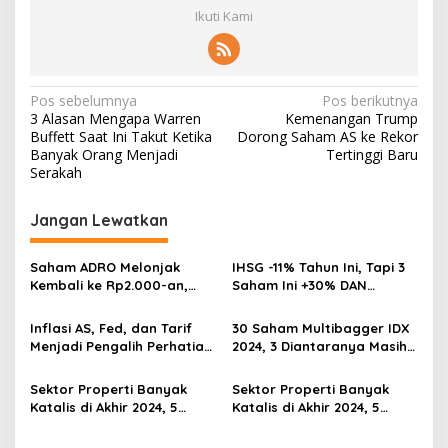
Ikuti Kami
Navigasi
Pos sebelumnya
Pos berikutnya
3 Alasan Mengapa Warren
Kemenangan Trump
pos
Buffett Saat Ini Takut Ketika
Dorong Saham AS ke Rekor
Banyak Orang Menjadi
Tertinggi Baru
Serakah
Jangan Lewatkan
Saham ADRO Melonjak
IHSG -11% Tahun Ini, Tapi 3
Kembali ke Rp2.000-an,
Saham Ini +30% DAN
Begini Pendorong dan
Undervalued! Calon
Prospeknya
Multibagger?
Inflasi AS, Fed, dan Tarif
30 Saham Multibagger IDX
Menjadi Pengalih Perhatian
2024, 3 Diantaranya Masih
Dari Musim Laporan
UNDERVALUED
Keuangan
Sektor Properti Banyak
Sektor Properti Banyak
Katalis di Akhir 2024, 5
Katalis di Akhir 2024, 5
Emiten Ini Paling
Emiten Ini Paling
Undervalued
Undervalued