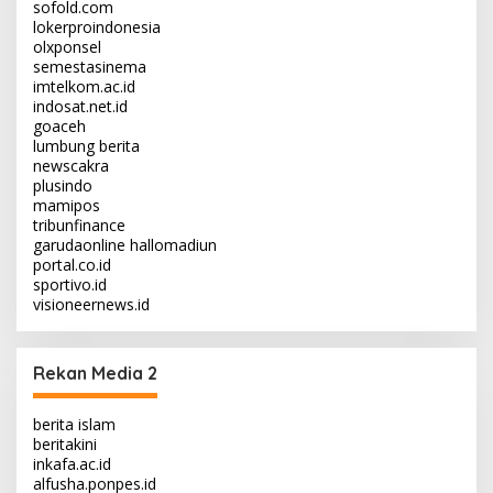
sofold.com
lokerproindonesia
olxponsel
semestasinema
imtelkom.ac.id
indosat.net.id
goaceh
lumbung berita
newscakra
plusindo
mamipos
tribunfinance
garudaonline
hallomadiun
portal.co.id
sportivo.id
visioneernews.id
Rekan Media 2
berita islam
beritakini
inkafa.ac.id
alfusha.ponpes.id