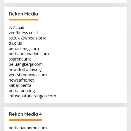
Rekan Media
tv7.co.id
zenfitness.co.id
suzuki-2wheels.or.id
tki.or.id
beritasiang.com
beritabolaharian.com
topreneur.id
pejuangkerja.com
newsfortoday.org
ventstimenews.com
newsafric.net
kabar berita
berita printing
infoseputarlarangan.com
Rekan Media 4
beritaharianmu.com