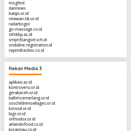
mogfest
dannews
balqis.or.id
relawan-tik.or.id
radarbogor
go-massage.co.id
stthkbp.ac.id
smpn5tangsel.sch.id
onduline-registration.id
rayendraclinic.co.id
Rekan Media 3
aplikasi.ac.id
kontroversi.or.id
gerakaceh.or.id
kaltimcemerlang.or.id
soschildrensvillages.or.id
konsuil.or.id
bigs.or.id
orthodox.or.id
arlaindofood.co.id
koranriau.co.id