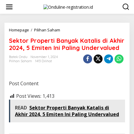
Lewati
ke
konten
Sektor
Homepage
/
Pilihan Saham
Properti
Sektor Properti Banyak Katalis di Akhir
Banyak
Katalis
2024, 5 Emiten Ini Paling Undervalued
di
Akhir
Batek Ondu
November 1, 2024
Pilihan Saham
1413 Dilihat
2024,
5
Emiten
Ini
Post Content
Paling
Undervalued
Post Views:
1,413
READ
Sektor Properti Banyak Katalis di
Akhir 2024, 5 Emiten Ini Paling Undervalued