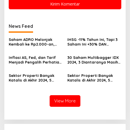
News Feed
Saham ADRO Melonjak
IHSG -11% Tahun Ini, Tapi 3
Kembali ke Rp2.000-an,
Saham Ini +30% DAN
Begini Pendorong dan
Undervalued! Calon
Prospeknya
Multibagger?
Inflasi AS, Fed, dan Tarif
30 Saham Multibagger IDX
Menjadi Pengalih Perhatian
2024, 3 Diantaranya Masih
Dari Musim Laporan
UNDERVALUED
Keuangan
Sektor Properti Banyak
Sektor Properti Banyak
Katalis di Akhir 2024, 5
Katalis di Akhir 2024, 5
Emiten Ini Paling
Emiten Ini Paling
Undervalued
Undervalued
View More