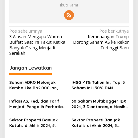
Ikuti Kami
Navigasi
Pos sebelumnya
Pos berikutnya
3 Alasan Mengapa Warren
Kemenangan Trump
pos
Buffett Saat Ini Takut Ketika
Dorong Saham AS ke Rekor
Banyak Orang Menjadi
Tertinggi Baru
Serakah
Jangan Lewatkan
Saham ADRO Melonjak
IHSG -11% Tahun Ini, Tapi 3
Kembali ke Rp2.000-an,
Saham Ini +30% DAN
Begini Pendorong dan
Undervalued! Calon
Prospeknya
Multibagger?
Inflasi AS, Fed, dan Tarif
30 Saham Multibagger IDX
Menjadi Pengalih Perhatian
2024, 3 Diantaranya Masih
Dari Musim Laporan
UNDERVALUED
Keuangan
Sektor Properti Banyak
Sektor Properti Banyak
Katalis di Akhir 2024, 5
Katalis di Akhir 2024, 5
Emiten Ini Paling
Emiten Ini Paling
Undervalued
Undervalued